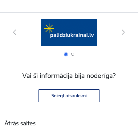
Vai šī informācija bija noderīga?
Sniegt atsauksmi
Kājene
Ātrās saites