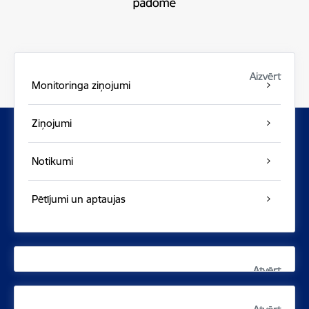
Aizvērt
Aizvērt
Monitoringa ziņojumi
Ziņojumi
Notikumi
Pētījumi un aptaujas
Atvērt
Atvērt