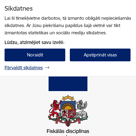
Pāriet uz lapas saturu
Sīkdatnes
Spied
lai meklētu
Enter
Lai šī tīmekļvietne darbotos, tā izmanto obligāti nepieciešamās
sīkdatnes. Ar Jūsu piekrišanu papildus šajā vietnē var tikt
izmantotas statistikas un sociālo mediju sīkdatnes.
Lūdzu, atzīmējiet savu izvēli:
Noraidīt
Apstiprināt visas
Pārvaldīt sīkdatnes
Fiskālās disciplīnas padome