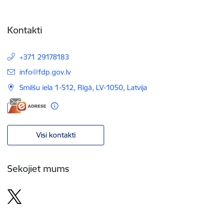
Kontakti
+371 29178183
E-pasts:
info@fdp.gov.lv
Smilšu iela 1-512, Rīgā, LV-1050, Latvija
Visi kontakti
Sekojiet mums