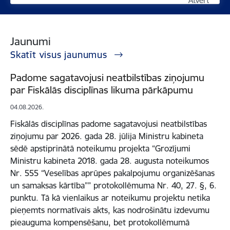
Atvērt
Atvērt
Jaunumi
Skatīt visus jaunumus
Padome sagatavojusi neatbilstības ziņojumu
par Fiskālās disciplīnas likuma pārkāpumu
04.08.2026.
Fiskālās disciplīnas padome sagatavojusi neatbilstības
ziņojumu par 2026. gada 28. jūlija Ministru kabineta
sēdē apstiprinātā noteikumu projekta “Grozījumi
Ministru kabineta 2018. gada 28. augusta noteikumos
Nr. 555 “Veselības aprūpes pakalpojumu organizēšanas
un samaksas kārtība”” protokollēmuma Nr. 40, 27. §, 6.
punktu. Tā kā vienlaikus ar noteikumu projektu netika
pieņemts normatīvais akts, kas nodrošinātu izdevumu
pieauguma kompensēšanu, bet protokollēmumā