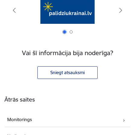
Vai šī informācija bija noderīga?
Sniegt atsauksmi
Kājene
Ātrās saites
Monitorings