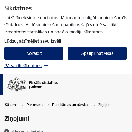
Pāriet uz lapas saturu
Sīkdatnes
Spied
lai meklētu
Enter
Lai šī tīmekļvietne darbotos, tā izmanto obligāti nepieciešamās
sīkdatnes. Ar Jūsu piekrišanu papildus šajā vietnē var tikt
izmantotas statistikas un sociālo mediju sīkdatnes.
Lūdzu, atzīmējiet savu izvēli:
Noraidīt
Apstiprināt visas
Pārvaldīt sīkdatnes
Sākums
Par mums
Publikācijas un pārskati
Ziņojumi
Ziņojumi
Atskaņot tekstu