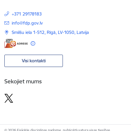
+371 29178183
E-pasts:
info@fdp.gov.lv
Smilšu iela 1-512, Rīgā, LV-1050, Latvija
Visi kontakti
Sekojiet mums
© 2026 Fiskālās disciplīnas padome, publicētā satura visas tiesības