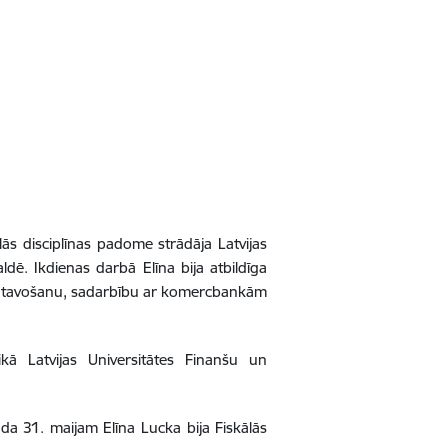
s disciplīnas padome strādāja Latvijas
ē. Ikdienas darbā Elīna bija atbildīga
agatavošanu, sadarbību ar komercbankām
kā Latvijas Universitātes Finanšu un
a 31. maijam Elīna Lucka bija Fiskālās