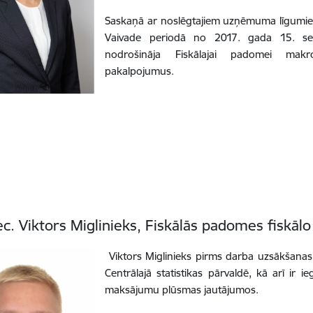
Saskaņā ar noslēgtajiem uzņēmuma līgumiem
Vaivade periodā no 2017. gada 15. se
nodrošināja Fiskālajai padomei makr
pakalpojumus.
c. Viktors Miglinieks, Fiskālās padomes fiskāl
Viktors Miglinieks pirms darba uzsākšanas F
Centrālajā statistikas pārvaldē, kā arī ir 
maksājumu plūsmas jautājumos.