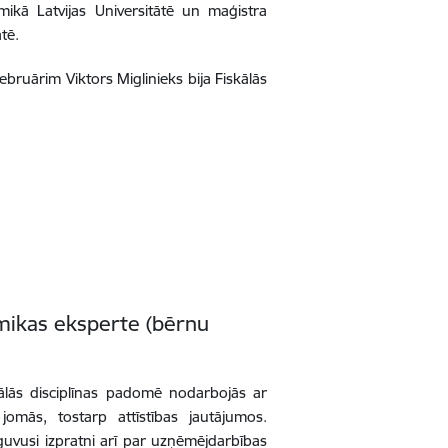
ikā Latvijas Universitātē un maģistra
tē.
bruārim Viktors Miglinieks bija Fiskālās
mikas eksperte (bērnu
lās disciplīnas padomē nodarbojās ar
omās, tostarp attīstības jautājumos.
eguvusi izpratni arī par uzņēmējdarbības