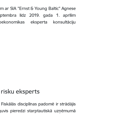
 ar SIA "Ernst & Young Baltic" Agnese
ptembra līdz 2019. gada 1. aprīlim
oekonomikas eksperta konsultāciju
o risku eksperts
iskālās disciplīnas padomē ir strādājis
ieguvis pieredzi starptautiskā uzņēmumā