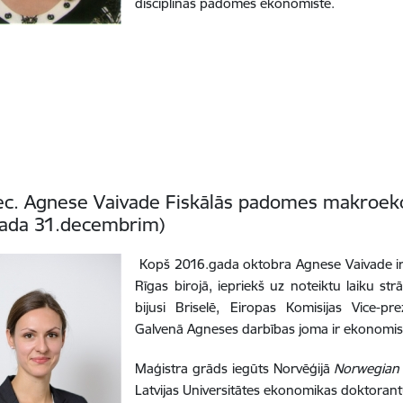
disciplīnas padomes ekonomiste.
c. Agnese Vaivade Fiskālās padomes makroeko
ada 31.decembrim)
Kopš 2016.gada oktobra Agnese Vaivade ir 
Rīgas birojā, iepriekš uz noteiktu laiku str
bijusi Briselē, Eiropas Komisijas Vice-p
Galvenā Agneses darbības joma ir ekonomis
Maģistra grāds iegūts Norvēģijā
Norwegian 
Latvijas Universitātes ekonomikas doktoran