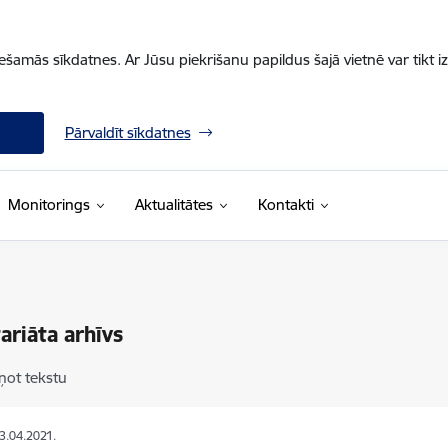
iešamās sīkdatnes. Ar Jūsu piekrišanu papildus šajā vietnē var tikt i
Pārvaldīt sīkdatnes
Monitorings
Aktualitātes
Kontakti
ariāta arhīvs
ņot tekstu
23.04.2021.