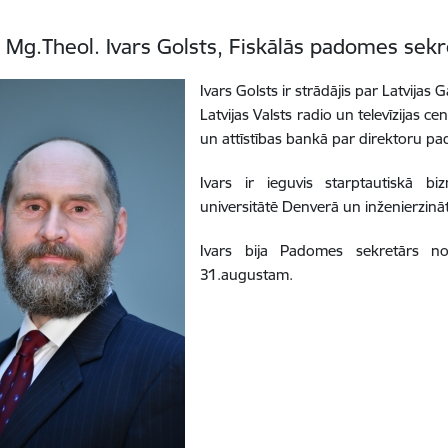
 Mg.Theol. Ivars Golsts, Fiskālās padomes sekr
Ivars Golsts ir strādājis par Latvijas
Latvijas Valsts radio un televīzijas c
un attīstības bankā par direktoru 
Ivars ir ieguvis starptautiskā 
universitātē Denverā un inženierzinā
Ivars bija Padomes sekretārs no
31.augustam.