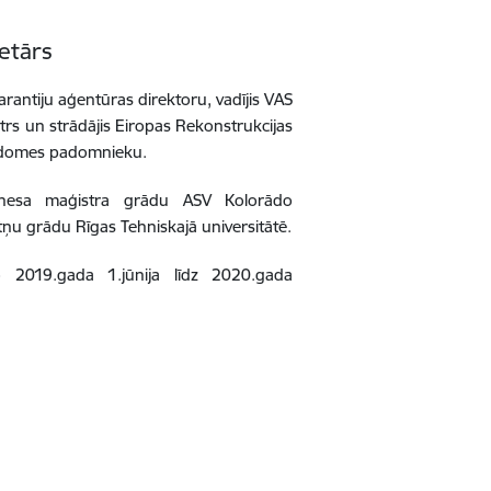
etārs
 Garantiju aģentūras direktoru, vadījis VAS
entrs un strādājis Eiropas Rekonstrukcijas
padomes padomnieku.
biznesa maģistra grādu ASV Kolorādo
tņu grādu Rīgas Tehniskajā universitātē.
 2019.gada 1.jūnija līdz 2020.gada