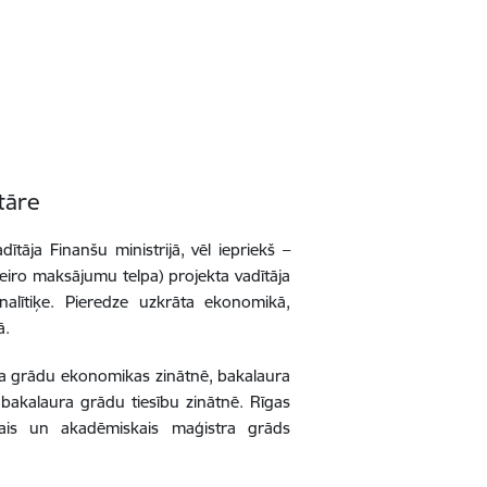
tāre
ītāja Finanšu ministrijā, vēl iepriekš –
eiro maksājumu telpa) projekta vadītāja
alītiķe. Pieredze uzkrāta ekonomikā,
ā.
ora grādu ekonomikas zinātnē, bakalaura
bakalaura grādu tiesību zinātnē. Rīgas
ālais un akadēmiskais maģistra grāds