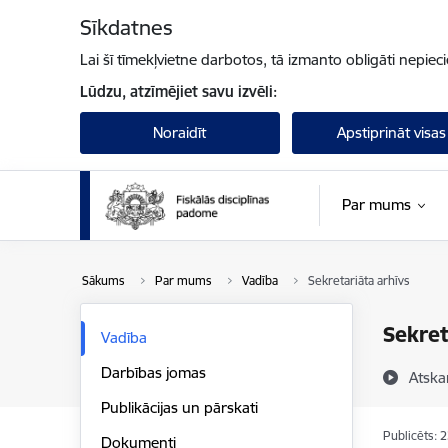
Pāriet uz lapas saturu
Sīkdatnes
Lai šī tīmekļvietne darbotos, tā izmanto obligāti nepiec
Lūdzu, atzīmējiet savu izvēli:
Noraidīt
Apstiprināt visas
Par mums
Sākums
Par mums
Vadība
Sekretariāta arhīvs
Sekret
Vadība
Darbības jomas
Atska
Publikācijas un pārskati
Publicēts: 
Dokumenti