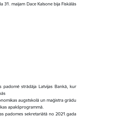
a 31. maijam Dace Kalsone bija Fiskālās
as padomē strādāja Latvijas Bankā, kur
bās
konomikas augstskolā un maģistra grādu
omikas apakšprogrammā.
īnas padomes sekretariātā no 2021.gada