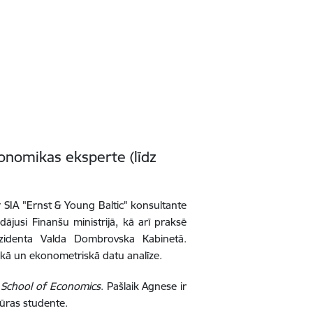
nomikas eksperte (līdz
SIA "Ernst & Young Baltic" konsultante
ādājusi Finanšu ministrijā, kā arī praksē
rezidenta Valda Dombrovska Kabinetā.
kā un ekonometriskā datu analīze.
School of Economics
. Pašlaik Agnese ir
tūras studente.