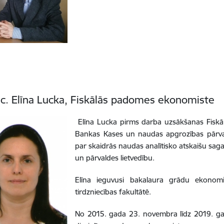
c. Elīna Lucka, Fiskālās padomes ekonomiste
Elīna Lucka pirms darba uzsākšanas Fiskālā
Bankas Kases un naudas apgrozības pārvald
par skaidrās naudas analītisko atskaišu s
un pārvaldes lietvedību.
Elīna ieguvusi bakalaura grādu ekonomi
tirdzniecības fakultātē.
No 2015. gada 23. novembra līdz 2019. gad