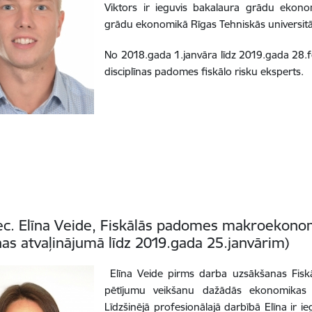
Viktors ir ieguvis bakalaura grādu ekonom
grādu ekonomikā Rīgas Tehniskās universitā
No 2018.gada 1.janvāra līdz 2019.gada 28.fe
disciplīnas padomes fiskālo risku eksperts.
c. Elīna Veide, Fiskālās padomes makroekono
as atvaļinājumā līdz 2019.gada 25.janvārim)
Elīna Veide pirms darba uzsākšanas Fiskā
pētījumu veikšanu dažādās ekonomikas j
Līdzšinējā profesionālajā darbībā Elīna ir i