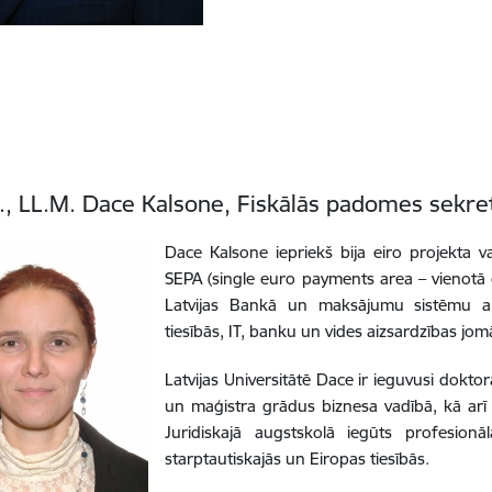
., LL.M. Dace Kalsone, Fiskālās padomes sekre
Dace Kalsone iepriekš bija eiro projekta vad
SEPA (single euro payments area – vienotā 
Latvijas Bankā un maksājumu sistēmu an
tiesībās, IT, banku un vides aizsardzības jom
Latvijas Universitātē Dace ir ieguvusi dokt
un maģistra grādus biznesa vadībā, kā arī 
Juridiskajā augstskolā iegūts profesion
starptautiskajās un Eiropas tiesībās.