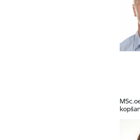
MSc.oe
kopšan