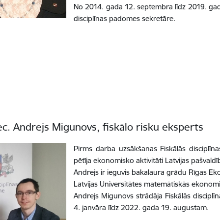
No 2014. gada 12. septembra līdz 2019. gad
disciplīnas padomes sekretāre.
c. Andrejs Migunovs, fiskālo risku eksperts
Pirms darba uzsākšanas Fiskālās disciplīn
pētīja ekonomisko aktivitāti Latvijas pašvaldī
Andrejs ir ieguvis bakalaura grādu Rīgas E
Latvijas Universitātes matemātiskās ekon
Andrejs Migunovs strādāja Fiskālās discipl
4. janvāra līdz 2022. gada 19. augustam.