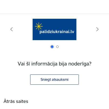
Vai šī informācija bija noderīga?
Sniegt atsauksmi
Kājene
Ātrās saites