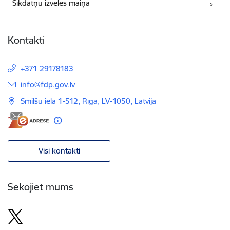
Sīkdatņu izvēles maiņa
Kontakti
+371 29178183
E-pasts:
info@fdp.gov.lv
Smilšu iela 1-512, Rīgā, LV-1050, Latvija
Visi kontakti
Sekojiet mums