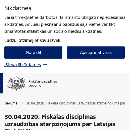
Pāriet uz lapas saturu
Sīkdatnes
Spied
lai meklētu
Enter
Lai šī tīmekļvietne darbotos, tā izmanto obligāti nepieciešamās
sīkdatnes. Ar Jūsu piekrišanu papildus šajā vietnē var tikt
izmantotas statistikas un sociālo mediju sīkdatnes.
Lūdzu, atzīmējiet savu izvēli:
Noraidīt
Apstiprināt visas
Pārvaldīt sīkdatnes
Sākums
30.04.2020. Fiskālās disciplīnas uzraudzības starpziņojums par 
30.04.2020. Fiskālās disciplīnas
uzraudzības starpziņojums par Latvijas