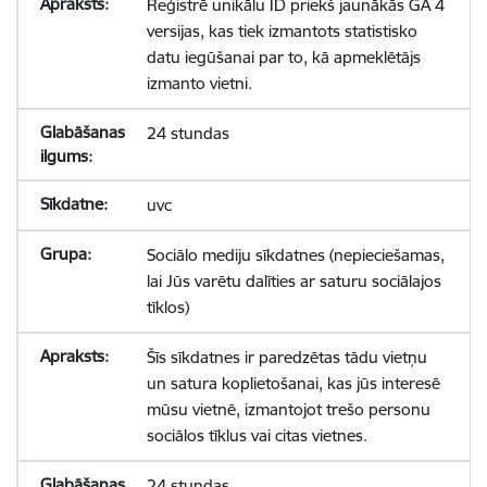
Reģistrē unikālu ID priekš jaunākās GA 4
versijas, kas tiek izmantots statistisko
datu iegūšanai par to, kā apmeklētājs
izmanto vietni.
24 stundas
uvc
Sociālo mediju sīkdatnes (nepieciešamas,
lai Jūs varētu dalīties ar saturu sociālajos
tīklos)
Šīs sīkdatnes ir paredzētas tādu vietņu
un satura koplietošanai, kas jūs interesē
mūsu vietnē, izmantojot trešo personu
sociālos tīklus vai citas vietnes.
24 stundas