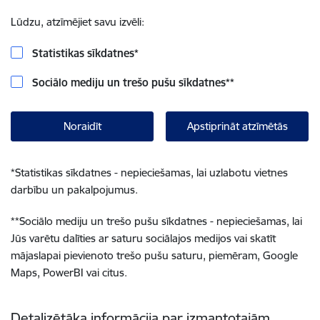
Lūdzu, atzīmējiet savu izvēli:
Statistikas sīkdatnes
*
Sociālo mediju un trešo pušu sīkdatnes
**
Noraidīt
Apstiprināt atzīmētās
*
Statistikas sīkdatnes - nepieciešamas, lai uzlabotu vietnes
darbību un pakalpojumus.
**
Sociālo mediju un trešo pušu sīkdatnes - nepieciešamas, lai
Jūs varētu dalīties ar saturu sociālajos medijos vai skatīt
mājaslapai pievienoto trešo pušu saturu, piemēram, Google
Maps, PowerBI vai citus.
Detalizētāka informācija par izmantotajām