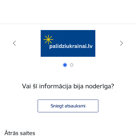
Vai šī informācija bija noderīga?
Sniegt atsauksmi
Kājene
Ātrās saites