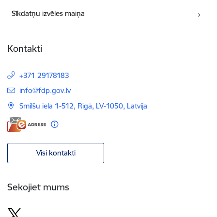
Sīkdatņu izvēles maiņa
Kontakti
+371 29178183
E-pasts:
info@fdp.gov.lv
Smilšu iela 1-512, Rīgā, LV-1050, Latvija
Visi kontakti
Sekojiet mums