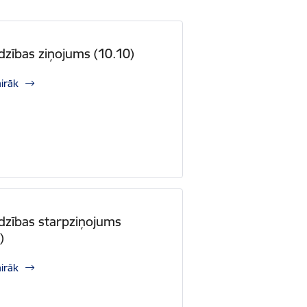
dzības ziņojums (10.10)
airāk
dzības starpziņojums
)
airāk