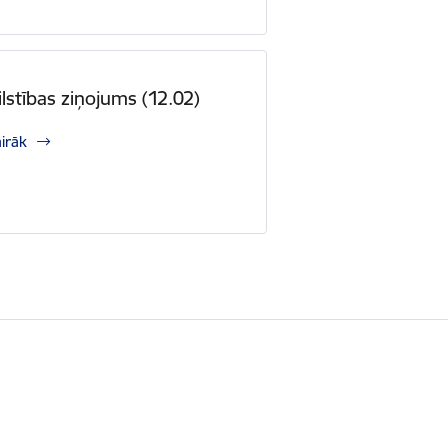
lstības ziņojums (12.02)
airāk