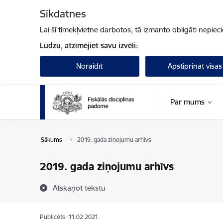
Pāriet uz lapas saturu
Sīkdatnes
Lai šī tīmekļvietne darbotos, tā izmanto obligāti nepiec
Lūdzu, atzīmējiet savu izvēli:
Noraidīt
Apstiprināt visas
Par mums
Sākums
2019. gada ziņojumu arhīvs
2019. gada ziņojumu arhīvs
Atskaņot tekstu
Publicēts: 11.02.2021.