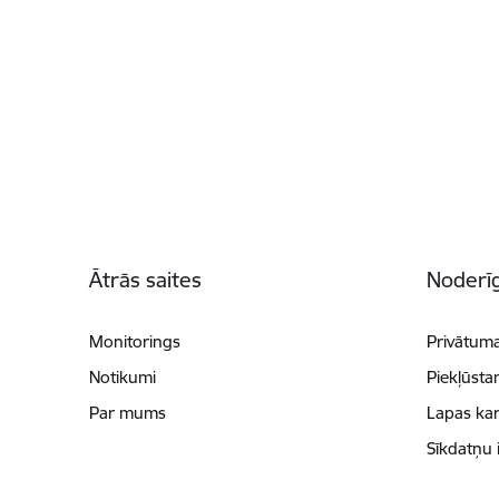
Kājene
Ātrās saites
Noderīg
Monitorings
Privātuma
Notikumi
Piekļūsta
Par mums
Lapas kar
Sīkdatņu 