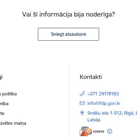
Vai šī informācija bija noderīga?
Sniegt atsauksmi
i
Kontakti
 politika
+371 29178183
E-pasts:
info@fdp.gov.lv
mība
Smilšu iela 1-512, Rīgā,
te
Latvija
izvēles maiņa