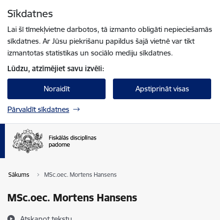
Pāriet uz lapas saturu
Sīkdatnes
Spied
lai meklētu
Enter
Lai šī tīmekļvietne darbotos, tā izmanto obligāti nepieciešamās
sīkdatnes. Ar Jūsu piekrišanu papildus šajā vietnē var tikt
izmantotas statistikas un sociālo mediju sīkdatnes.
Lūdzu, atzīmējiet savu izvēli:
Noraidīt
Apstiprināt visas
Pārvaldīt sīkdatnes
Sākums
MSc.oec. Mortens Hansens
MSc.oec. Mortens Hansens
Atskaņot tekstu