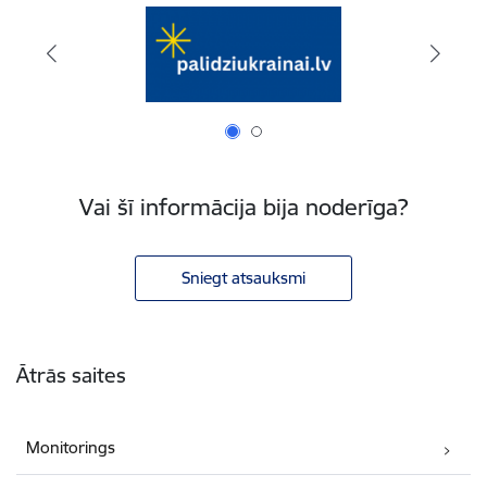
Vai šī informācija bija noderīga?
Sniegt atsauksmi
Kājene
Ātrās saites
Monitorings