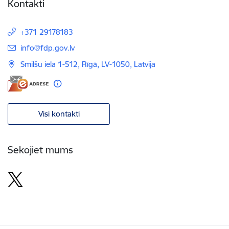
Kontakti
+371 29178183
E-pasts:
info@fdp.gov.lv
Smilšu iela 1-512, Rīgā, LV-1050, Latvija
Visi kontakti
Sekojiet mums