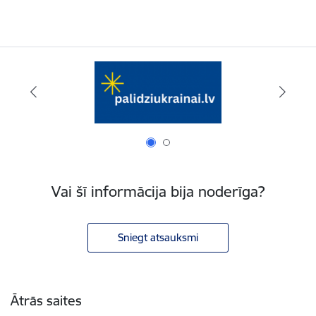
Vai šī informācija bija noderīga?
Sniegt atsauksmi
Kājene
Ātrās saites