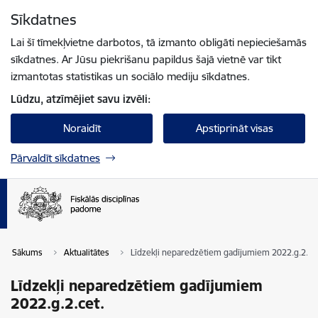
Pāriet uz lapas saturu
Sīkdatnes
Spied
lai meklētu
Enter
Lai šī tīmekļvietne darbotos, tā izmanto obligāti nepieciešamās
sīkdatnes. Ar Jūsu piekrišanu papildus šajā vietnē var tikt
izmantotas statistikas un sociālo mediju sīkdatnes.
Lūdzu, atzīmējiet savu izvēli:
Noraidīt
Apstiprināt visas
Pārvaldīt sīkdatnes
Sākums
Aktualitātes
Līdzekļi neparedzētiem gadījumiem 2022.g.2.ce
Līdzekļi neparedzētiem gadījumiem
2022.g.2.cet.