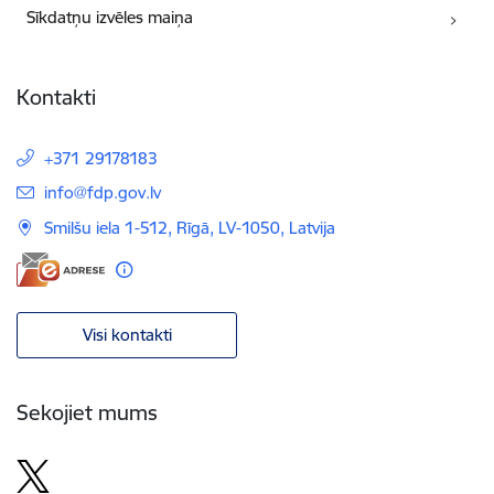
Sīkdatņu izvēles maiņa
Kontakti
+371 29178183
E-pasts:
info@fdp.gov.lv
Smilšu iela 1-512, Rīgā, LV-1050, Latvija
Visi kontakti
Sekojiet mums