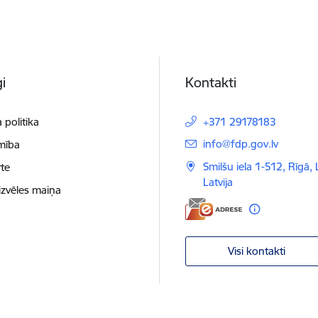
i
Kontakti
 politika
+371 29178183
E-pasts:
info@fdp.gov.lv
mība
Smilšu iela 1-512, Rīgā,
te
Latvija
izvēles maiņa
Visi kontakti