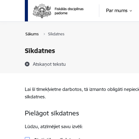
Pāriet uz lapas saturu
Par mums
Sākums
Sīkdatnes
Sīkdatnes
Atskaņot tekstu
Lai šī tīmekļvietne darbotos, tā izmanto obligāti nepiec
sīkdatnes.
Pielāgot sīkdatnes
Lūdzu, atzīmējiet savu izvēli: