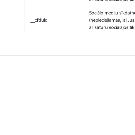
Sociālo mediju sīkdatn
__cfduid
(nepieciešamas, lai Jūs 
ar saturu sociālajos tīk