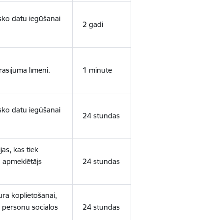
isko datu iegūšanai
2 gadi
rasījuma līmeni.
1 minūte
isko datu iegūšanai
24 stundas
as, kas tiek
ā apmeklētājs
24 stundas
ura koplietošanai,
o personu sociālos
24 stundas