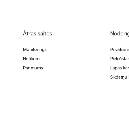
Kājene
Ātrās saites
Noderīg
Monitorings
Privātuma
Notikumi
Piekļūsta
Par mums
Lapas kar
Sīkdatņu 