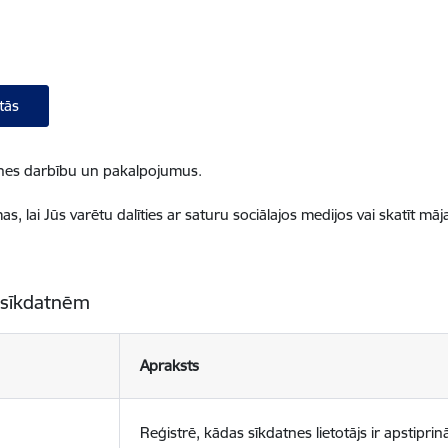
tās
ietnes darbību un pakalpojumus.
, lai Jūs varētu dalīties ar saturu sociālajos medijos vai skatīt mā
 sīkdatnēm
Apraksts
Reģistrē, kādas sīkdatnes lietotājs ir apstiprinā