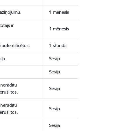
 paziņojumu.
1 mēnesis
otājs ir
1 mēnesis
 autentificētos.
1 stunda
kļa.
Sesija
Sesija
 nerādītu
Sesija
ēruši tos.
 nerādītu
Sesija
ēruši tos.
Sesija