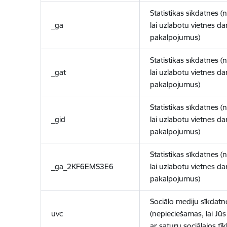
Statistikas sīkdatnes (
_ga
lai uzlabotu vietnes d
pakalpojumus)
Statistikas sīkdatnes (
_gat
lai uzlabotu vietnes d
pakalpojumus)
Statistikas sīkdatnes (
_gid
lai uzlabotu vietnes d
pakalpojumus)
Statistikas sīkdatnes (
_ga_2KF6EMS3E6
lai uzlabotu vietnes d
pakalpojumus)
Sociālo mediju sīkdatn
uvc
(nepieciešamas, lai Jūs 
ar saturu sociālajos tīk