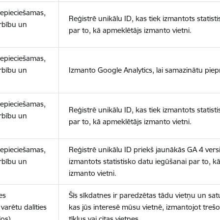
nepieciešamas,
Reģistrē unikālu ID, kas tiek izmantots statist
arbību un
par to, kā apmeklētājs izmanto vietni.
nepieciešamas,
arbību un
Izmanto Google Analytics, lai samazinātu piep
nepieciešamas,
Reģistrē unikālu ID, kas tiek izmantots statist
arbību un
par to, kā apmeklētājs izmanto vietni.
nepieciešamas,
Reģistrē unikālu ID priekš jaunākās GA 4 versij
arbību un
izmantots statistisko datu iegūšanai par to, k
izmanto vietni.
es
Šīs sīkdatnes ir paredzētas tādu vietņu un sat
varētu dalīties
kas jūs interesē mūsu vietnē, izmantojot treš
los)
tīklus vai citas vietnes.