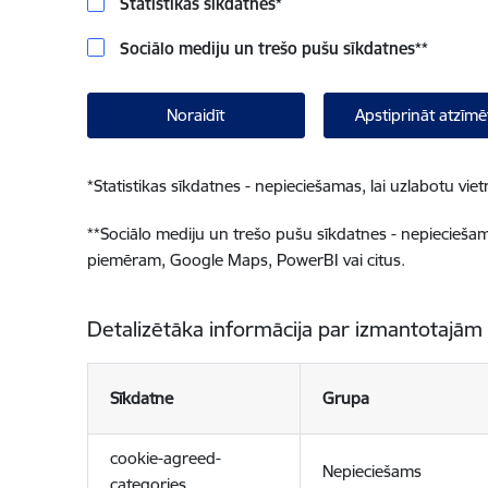
Statistikas sīkdatnes
*
Sociālo mediju un trešo pušu sīkdatnes
**
Noraidīt
Apstiprināt atzīmē
*
Statistikas sīkdatnes - nepieciešamas, lai uzlabotu v
**
Sociālo mediju un trešo pušu sīkdatnes - nepieciešamas
piemēram, Google Maps, PowerBI vai citus.
Detalizētāka informācija par izmantotajām
Sīkdatne
Grupa
cookie-agreed-
Nepieciešams
categories