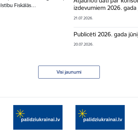
Atjaunoti dati par kons
lstību Fiskālās…
izdevumiem 2026. gada j
21.07.2026.
Publicēti 2026. gada jū
20.07.2026.
Visi jaunumi