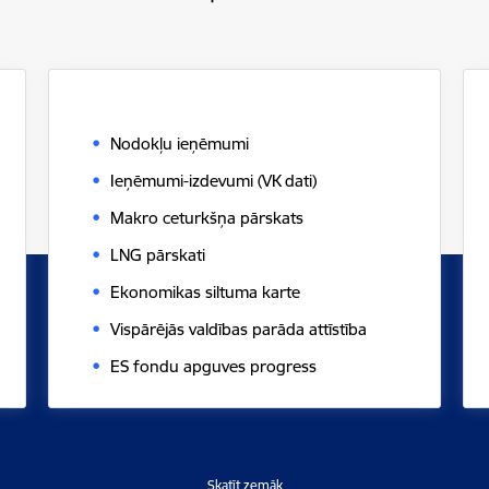
Nodokļu ieņēmumi
Ieņēmumi-izdevumi (VK dati)
Makro ceturkšņa pārskats
LNG pārskati
Ekonomikas siltuma karte
Vispārējās valdības parāda attīstība
ES fondu apguves progress
Skatīt zemāk