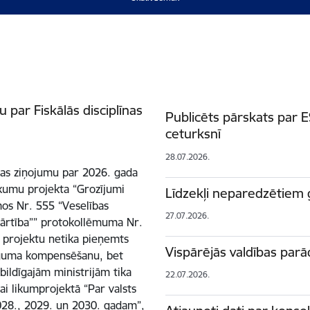
par Fiskālās disciplīnas
Publicēts pārskats par 
ceturksnī
28.07.2026.
ības ziņojumu par 2026. gada
ikumu projekta “Grozījumi
Līdzekļi neparedzētiem 
os Nr. 555 “Veselības
27.07.2026.
ārtība”” protokollēmuma Nr.
u projektu netika pieņemts
Vispārējās valdības parā
uguma kompensēšanu, bet
bildīgajām ministrijām tika
22.07.2026.
ai likumprojektā “Par valsts
028., 2029. un 2030. gadam”,