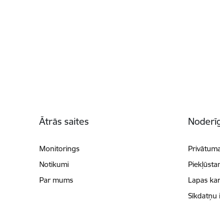
Kājene
Ātrās saites
Noderīg
Monitorings
Privātuma
Notikumi
Piekļūsta
Par mums
Lapas kar
Sīkdatņu 