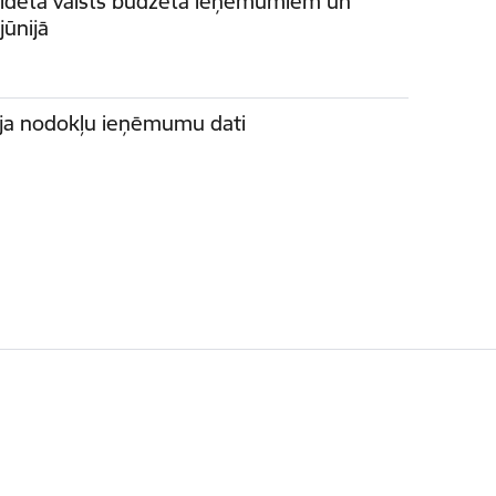
olidētā valsts budžeta ieņēmumiem un
ūnijā
nija nodokļu ieņēmumu dati