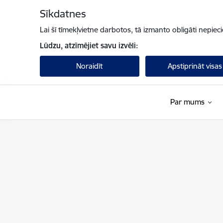
Pāriet uz lapas saturu
Sīkdatnes
Lai šī tīmekļvietne darbotos, tā izmanto obligāti nepiec
Lūdzu, atzīmējiet savu izvēli:
Noraidīt
Apstiprināt visas
Par mums
Fiskālās disciplīnas padome