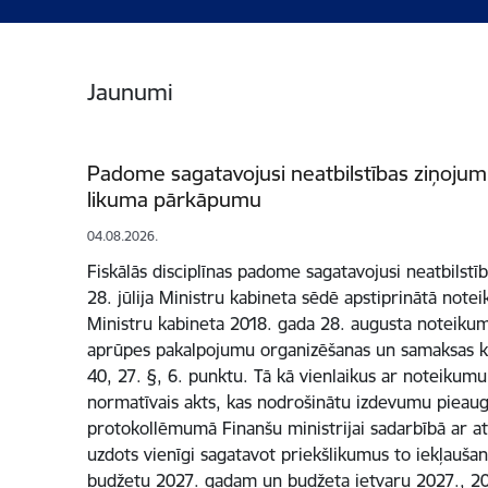
Jaunumi
Padome sagatavojusi neatbilstības ziņojumu 
likuma pārkāpumu
04.08.2026.
Fiskālās disciplīnas padome sagatavojusi neatbilst
28. jūlija Ministru kabineta sēdē apstiprinātā note
Ministru kabineta 2018. gada 28. augusta noteikum
aprūpes pakalpojumu organizēšanas un samaksas k
40, 27. §, 6. punktu. Tā kā vienlaikus ar noteikum
normatīvais akts, kas nodrošinātu izdevumu piea
protokollēmumā Finanšu ministrijai sadarbībā ar at
uzdots vienīgi sagatavot priekšlikumus to iekļaušan
budžetu 2027. gadam un budžeta ietvaru 2027., 2