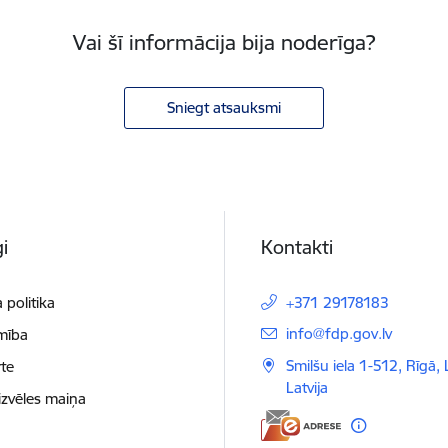
Vai šī informācija bija noderīga?
Sniegt atsauksmi
i
Kontakti
 politika
+371 29178183
E-pasts:
info@fdp.gov.lv
mība
Smilšu iela 1-512, Rīgā,
te
Latvija
izvēles maiņa