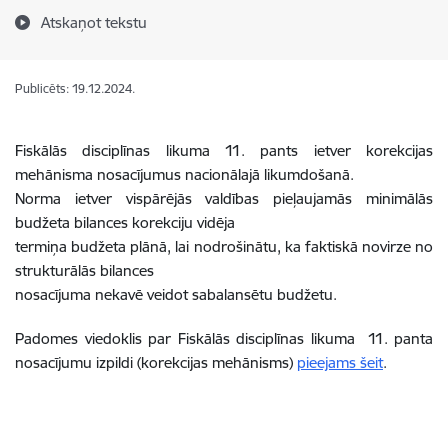
Atskaņot tekstu
Publicēts: 19.12.2024.
Fiskālās disciplīnas likuma 11. pants ietver korekcijas
mehānisma nosacījumus nacionālajā likumdošanā.
Norma ietver vispārējās valdības pieļaujamās minimālās
budžeta bilances korekciju vidēja
termiņa budžeta plānā, lai nodrošinātu, ka faktiskā novirze no
strukturālās bilances
nosacījuma nekavē veidot sabalansētu budžetu.
Padomes viedoklis par Fiskālās disciplīnas likuma 11. panta
nosacījumu izpildi (korekcijas mehānisms)
pieejams šeit
.