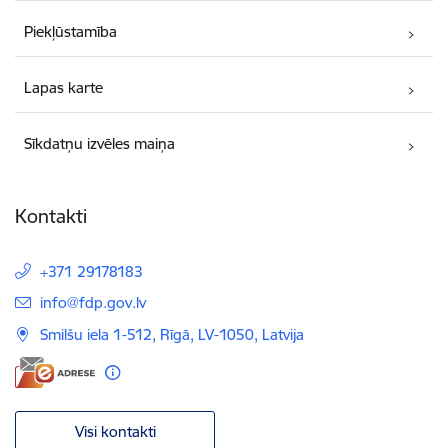
Piekļūstamība
Lapas karte
Sīkdatņu izvēles maiņa
Kontakti
+371 29178183
E-pasts:
info@fdp.gov.lv
Smilšu iela 1-512, Rīgā, LV-1050, Latvija
Visi kontakti