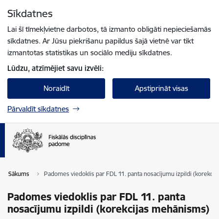
Pāriet uz lapas saturu
Sīkdatnes
Spied
lai meklētu
Enter
Lai šī tīmekļvietne darbotos, tā izmanto obligāti nepieciešamās
sīkdatnes. Ar Jūsu piekrišanu papildus šajā vietnē var tikt
izmantotas statistikas un sociālo mediju sīkdatnes.
Lūdzu, atzīmējiet savu izvēli:
Noraidīt
Apstiprināt visas
Pārvaldīt sīkdatnes
Sākums
Padomes viedoklis par FDL 11. panta nosacījumu izpildi (korekci
Padomes viedoklis par FDL 11. panta
nosacījumu izpildi (korekcijas mehānisms)