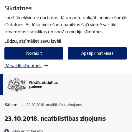
Pāriet uz lapas saturu
Sīkdatnes
Spied
lai meklētu
Enter
Lai šī tīmekļvietne darbotos, tā izmanto obligāti nepieciešamās
sīkdatnes. Ar Jūsu piekrišanu papildus šajā vietnē var tikt
izmantotas statistikas un sociālo mediju sīkdatnes.
Lūdzu, atzīmējiet savu izvēli:
Noraidīt
Apstiprināt visas
Pārvaldīt sīkdatnes
Sākums
23.10.2018. neatbilstības ziņojums
23.10.2018. neatbilstības ziņojums
Atskaņot tekstu