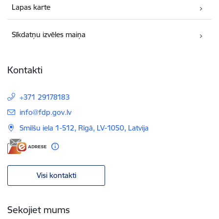
Lapas karte
Sīkdatņu izvēles maiņa
Kontakti
+371 29178183
E-pasts:
info@fdp.gov.lv
Smilšu iela 1-512, Rīgā, LV-1050, Latvija
Visi kontakti
Sekojiet mums