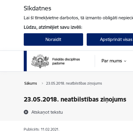
Pāriet uz lapas saturu
Sīkdatnes
Lai šī tīmekļvietne darbotos, tā izmanto obligāti nepiec
Lūdzu, atzīmējiet savu izvēli:
Noraidīt
Apstiprināt visas
Par mums
Sākums
23.05.2018. neatbilstības ziņojums
23.05.2018. neatbilstības ziņojums
Atskaņot tekstu
Publicēts: 11.02.2021.