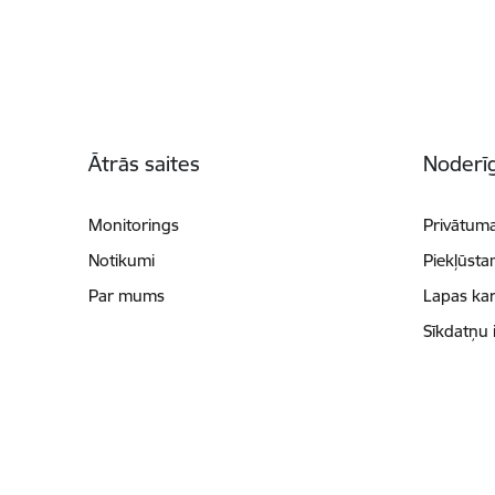
Kājene
Ātrās saites
Noderīg
Monitorings
Privātuma
Notikumi
Piekļūsta
Par mums
Lapas kar
Sīkdatņu 