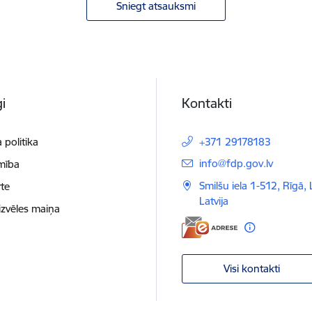
Sniegt atsauksmi
i
Kontakti
 politika
+371 29178183
E-pasts:
info@fdp.gov.lv
mība
Smilšu iela 1-512, Rīgā,
te
Latvija
izvēles maiņa
Visi kontakti