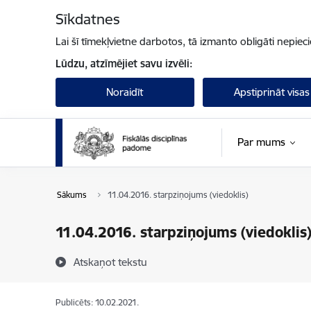
Pāriet uz lapas saturu
Sīkdatnes
Lai šī tīmekļvietne darbotos, tā izmanto obligāti nepiec
Lūdzu, atzīmējiet savu izvēli:
Noraidīt
Apstiprināt visas
Par mums
Sākums
11.04.2016. starpziņojums (viedoklis)
11.04.2016. starpziņojums (viedoklis
Atskaņot tekstu
Publicēts: 10.02.2021.