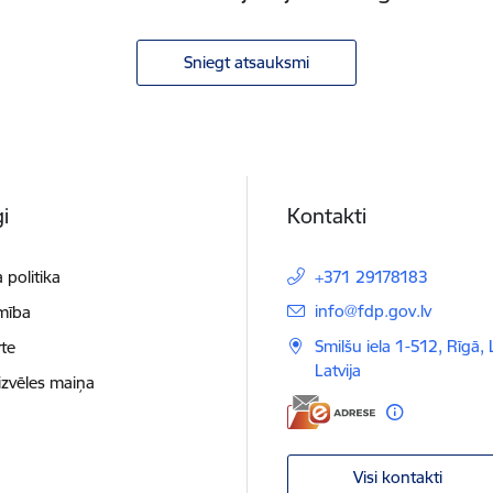
Sniegt atsauksmi
i
Kontakti
 politika
+371 29178183
E-pasts:
info@fdp.gov.lv
mība
Smilšu iela 1-512, Rīgā,
te
Latvija
izvēles maiņa
Visi kontakti