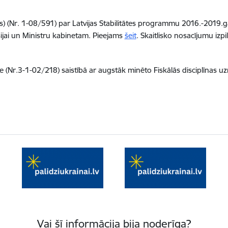
lis) (Nr. 1-08/591) par Latvijas Stabilitātes programmu 2016.-2019.
ijai un Ministru kabinetam. Pieejams
šeit
. Skaitlisko nosacījumu izp
de (Nr.3-1-02/218) saistībā ar augstāk minēto Fiskālās disciplīnas 
Vai šī informācija bija noderīga?