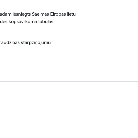
gadam iesniegts Saeimas Eiropas lietu
ildes kopsavilkuma tabulas
uzraudzības starpziņojumu