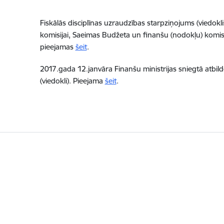
Fiskālās disciplīnas uzraudzības starpziņojums (viedok
komisijai, Saeimas Budžeta un finanšu (nodokļu) komis
pieejamas
šeit
.
2017.gada 12.janvāra Finanšu ministrijas sniegtā atbil
(viedokli). Pieejama
šeit
.