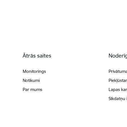
Kājene
Ātrās saites
Noderīg
Monitorings
Privātuma
Notikumi
Piekļūsta
Par mums
Lapas kar
Sīkdatņu 