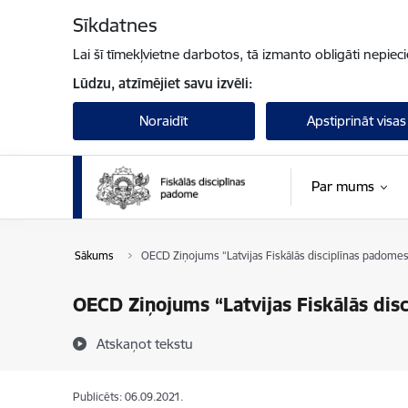
Pāriet uz lapas saturu
Sīkdatnes
Lai šī tīmekļvietne darbotos, tā izmanto obligāti nepiec
Lūdzu, atzīmējiet savu izvēli:
Noraidīt
Apstiprināt visas
Par mums
Sākums
OECD Ziņojums “Latvijas Fiskālās disciplīnas padomes
OECD Ziņojums “Latvijas Fiskālās dis
Atskaņot tekstu
Publicēts: 06.09.2021.