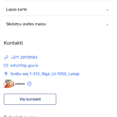
Lapas karte
Sīkdatņu izvēles maiņa
Kontakti
+371 29178183
E-pasts:
info@fdp.gov.lv
Smilšu iela 1-512, Rīgā, LV-1050, Latvija
Visi kontakti