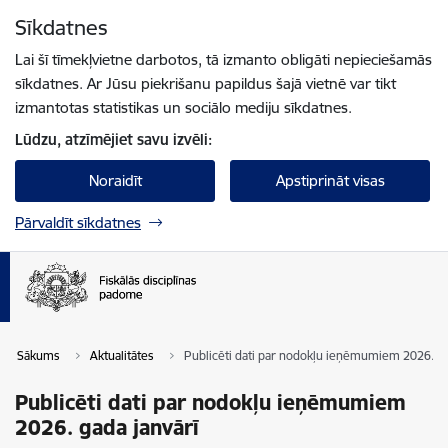
Pāriet uz lapas saturu
Sīkdatnes
Spied
lai meklētu
Enter
Lai šī tīmekļvietne darbotos, tā izmanto obligāti nepieciešamās
sīkdatnes. Ar Jūsu piekrišanu papildus šajā vietnē var tikt
izmantotas statistikas un sociālo mediju sīkdatnes.
Lūdzu, atzīmējiet savu izvēli:
Noraidīt
Apstiprināt visas
Pārvaldīt sīkdatnes
Sākums
Aktualitātes
Publicēti dati par nodokļu ieņēmumiem 2026. ga
Publicēti dati par nodokļu ieņēmumiem
2026. gada janvārī