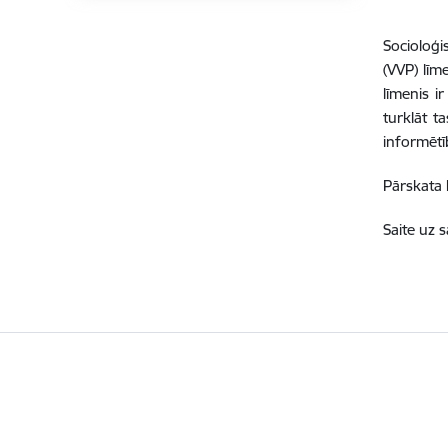
Socioloģi
(VVP) līm
līmenis i
turklāt t
informētī
Pārskata 
Saite uz 