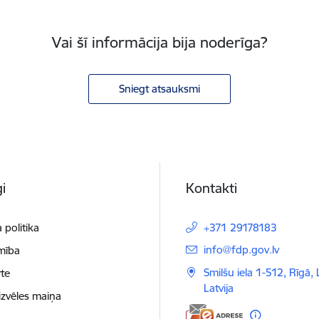
Vai šī informācija bija noderīga?
Sniegt atsauksmi
i
Kontakti
 politika
+371 29178183
E-pasts:
info@fdp.gov.lv
mība
Smilšu iela 1-512, Rīgā,
te
Latvija
izvēles maiņa