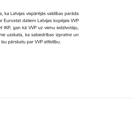
a, ka Latvijas vispārējās valdības parāda
 ar Eurostat datiem Latvijas kopējais VVP
et IKP, gan kā VVP uz vienu iedzīvotāju,
ome uzskata, ka sabiedrības izpratne un
īsu pārskatu par VVP attīstību.