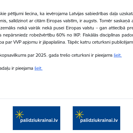
skie pētījumi liecina, ka ievērojama Latvijas sabiedrības daļa uzskat
enis, salīdzinot ar citām Eiropas valstīm, ir augsts. Tomēr saskaņā
r zemāks nekā vairāk nekā pusei Eiropas valstu – gan attiecībā pr
as nepārsniedz robežvērtību 60% no IKP. Fiskālās disciplīnas pad
ba par VVP apjomu ir jāpaplašina. Tāpēc katru ceturksni publicējam 
kopsavilkums par 2025. gada trešo ceturksni ir pieejams
šeit.
sadaļu ir pieejama
šeit.