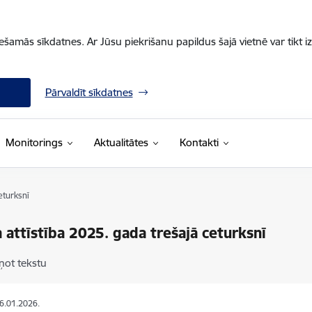
iešamās sīkdatnes. Ar Jūsu piekrišanu papildus šajā vietnē var tikt i
Pārvaldīt sīkdatnes
Monitorings
Aktualitātes
Kontakti
eturksnī
 attīstība 2025. gada trešajā ceturksnī
ņot tekstu
26.01.2026.