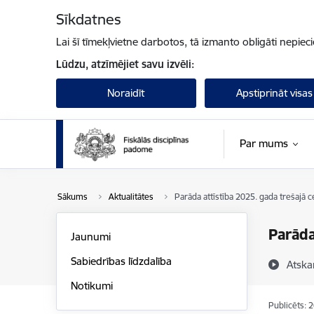
Pāriet uz lapas saturu
Sīkdatnes
Lai šī tīmekļvietne darbotos, tā izmanto obligāti nepiec
Lūdzu, atzīmējiet savu izvēli:
Noraidīt
Apstiprināt visas
Par mums
Sākums
Aktualitātes
Parāda attīstība 2025. gada trešajā c
Parāda
Jaunumi
Sabiedrības līdzdalība
Atska
Notikumi
Publicēts: 