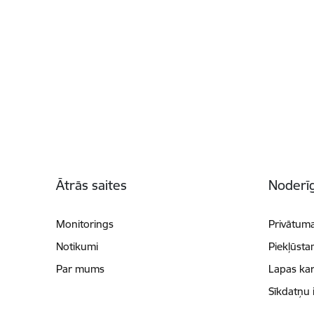
Kājene
Ātrās saites
Noderīg
Monitorings
Privātuma
Notikumi
Piekļūsta
Par mums
Lapas kar
Sīkdatņu 