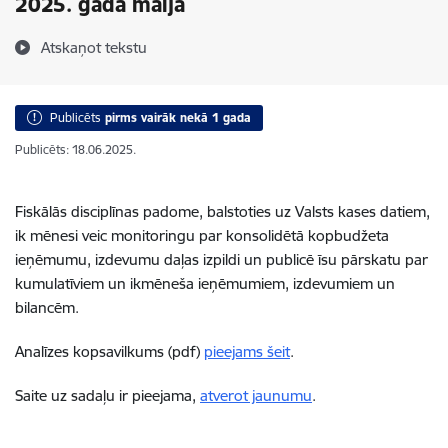
2025. gada maijā
Atskaņot tekstu
Publicēts
pirms vairāk nekā 1 gada
Publicēts: 18.06.2025.
Fiskālās disciplīnas padome, balstoties uz Valsts kases datiem,
ik mēnesi veic monitoringu par konsolidētā kopbudžeta
ieņēmumu, izdevumu daļas izpildi un publicē īsu pārskatu par
kumulatīviem un ikmēneša ieņēmumiem, izdevumiem un
bilancēm.
Analīzes kopsavilkums (pdf)
pieejams šeit
.
Saite uz sadaļu ir pieejama,
atverot jaunumu
.