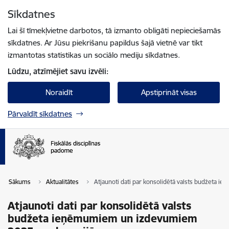
Pāriet uz lapas saturu
Sīkdatnes
Spied
lai meklētu
Enter
Lai šī tīmekļvietne darbotos, tā izmanto obligāti nepieciešamās
sīkdatnes. Ar Jūsu piekrišanu papildus šajā vietnē var tikt
izmantotas statistikas un sociālo mediju sīkdatnes.
Lūdzu, atzīmējiet savu izvēli:
Noraidīt
Apstiprināt visas
Pārvaldīt sīkdatnes
Sākums
Aktualitātes
Atjaunoti dati par konsolidētā valsts budžeta
Atjaunoti dati par konsolidētā valsts
budžeta ieņēmumiem un izdevumiem