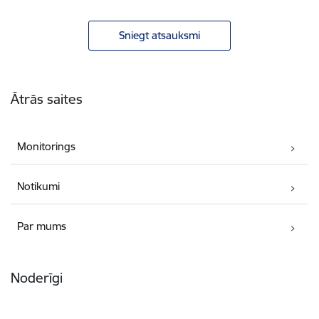
Sniegt atsauksmi
Kājene
Ātrās saites
Monitorings
Notikumi
Par mums
Noderīgi