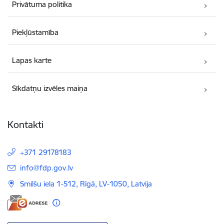
Privātuma politika
Piekļūstamība
Lapas karte
Sīkdatņu izvēles maiņa
Kontakti
+371 29178183
E-pasts:
info@fdp.gov.lv
Smilšu iela 1-512, Rīgā, LV-1050, Latvija