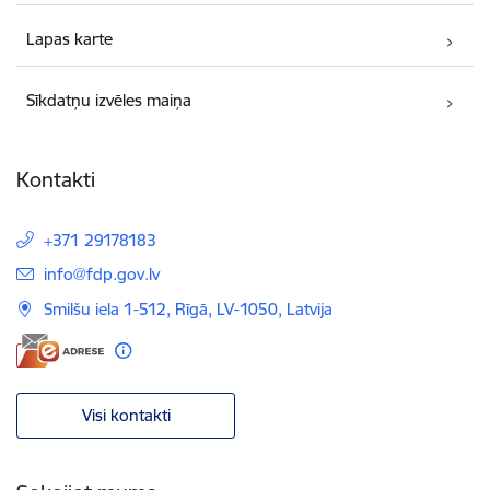
Lapas karte
Sīkdatņu izvēles maiņa
Kontakti
+371 29178183
E-pasts:
info@fdp.gov.lv
Smilšu iela 1-512, Rīgā, LV-1050, Latvija
Visi kontakti