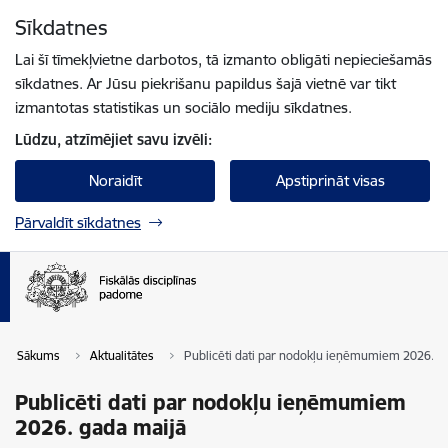
Pāriet uz lapas saturu
Sīkdatnes
Spied
lai meklētu
Enter
Lai šī tīmekļvietne darbotos, tā izmanto obligāti nepieciešamās
sīkdatnes. Ar Jūsu piekrišanu papildus šajā vietnē var tikt
izmantotas statistikas un sociālo mediju sīkdatnes.
Lūdzu, atzīmējiet savu izvēli:
Noraidīt
Apstiprināt visas
Pārvaldīt sīkdatnes
Sākums
Aktualitātes
Publicēti dati par nodokļu ieņēmumiem 2026. g
Publicēti dati par nodokļu ieņēmumiem
2026. gada maijā