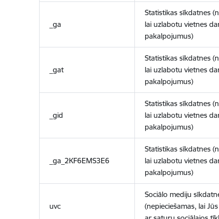
Statistikas sīkdatnes (
_ga
lai uzlabotu vietnes d
pakalpojumus)
Statistikas sīkdatnes (
_gat
lai uzlabotu vietnes d
pakalpojumus)
Statistikas sīkdatnes (
_gid
lai uzlabotu vietnes d
pakalpojumus)
Statistikas sīkdatnes (
_ga_2KF6EMS3E6
lai uzlabotu vietnes d
pakalpojumus)
Sociālo mediju sīkdatn
uvc
(nepieciešamas, lai Jūs 
ar saturu sociālajos tīk