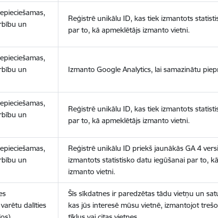
nepieciešamas,
Reģistrē unikālu ID, kas tiek izmantots statist
arbību un
par to, kā apmeklētājs izmanto vietni.
nepieciešamas,
arbību un
Izmanto Google Analytics, lai samazinātu piep
nepieciešamas,
Reģistrē unikālu ID, kas tiek izmantots statist
arbību un
par to, kā apmeklētājs izmanto vietni.
nepieciešamas,
Reģistrē unikālu ID priekš jaunākās GA 4 versij
arbību un
izmantots statistisko datu iegūšanai par to, k
izmanto vietni.
es
Šīs sīkdatnes ir paredzētas tādu vietņu un sat
varētu dalīties
kas jūs interesē mūsu vietnē, izmantojot treš
los)
tīklus vai citas vietnes.