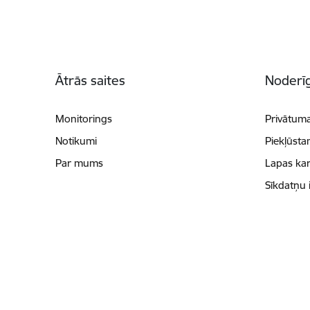
Kājene
Ātrās saites
Noderīg
Monitorings
Privātuma
Notikumi
Piekļūsta
Par mums
Lapas kar
Sīkdatņu 