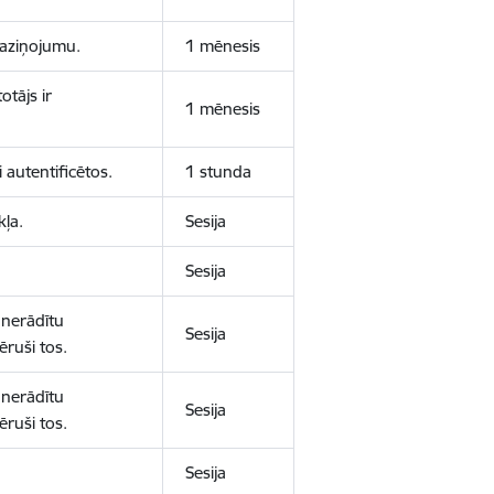
 paziņojumu.
1 mēnesis
otājs ir
1 mēnesis
 autentificētos.
1 stunda
kļa.
Sesija
Sesija
 nerādītu
Sesija
ēruši tos.
 nerādītu
Sesija
ēruši tos.
Sesija