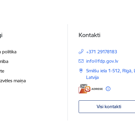
i
Kontakti
 politika
+371 29178183
E-pasts:
info@fdp.gov.lv
mība
Smilšu iela 1-512, Rīgā,
te
Latvija
izvēles maiņa
Visi kontakti