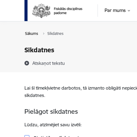
Pāriet uz lapas saturu
Par mums
Sākums
Sīkdatnes
Sīkdatnes
Atskaņot tekstu
Lai šī tīmekļvietne darbotos, tā izmanto obligāti nepiec
sīkdatnes.
Pielāgot sīkdatnes
Lūdzu, atzīmējiet savu izvēli: