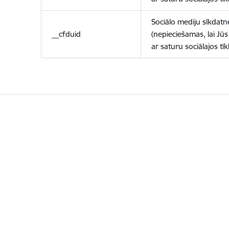
Sociālo mediju sīkdatn
__cfduid
(nepieciešamas, lai Jūs 
ar saturu sociālajos tīk