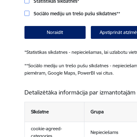
Statistikas sīkdatnes
*
Sociālo mediju un trešo pušu sīkdatnes
**
Noraidīt
Apstiprināt atzīmē
*
Statistikas sīkdatnes - nepieciešamas, lai uzlabotu v
**
Sociālo mediju un trešo pušu sīkdatnes - nepieciešamas
piemēram, Google Maps, PowerBI vai citus.
Detalizētāka informācija par izmantotajām
Sīkdatne
Grupa
cookie-agreed-
Nepieciešams
categories