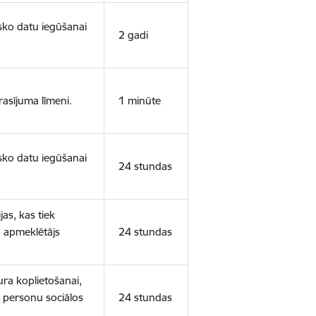
isko datu iegūšanai
2 gadi
rasījuma līmeni.
1 minūte
isko datu iegūšanai
24 stundas
as, kas tiek
ā apmeklētājs
24 stundas
ura koplietošanai,
o personu sociālos
24 stundas