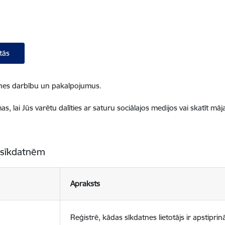
tās
ietnes darbību un pakalpojumus.
, lai Jūs varētu dalīties ar saturu sociālajos medijos vai skatīt mā
 sīkdatnēm
Apraksts
Reģistrē, kādas sīkdatnes lietotājs ir apstiprinā