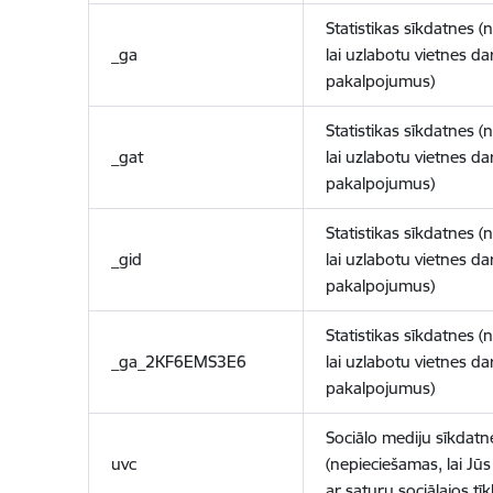
Statistikas sīkdatnes (
_ga
lai uzlabotu vietnes d
pakalpojumus)
Statistikas sīkdatnes (
_gat
lai uzlabotu vietnes d
pakalpojumus)
Statistikas sīkdatnes (
_gid
lai uzlabotu vietnes d
pakalpojumus)
Statistikas sīkdatnes (
_ga_2KF6EMS3E6
lai uzlabotu vietnes d
pakalpojumus)
Sociālo mediju sīkdatn
uvc
(nepieciešamas, lai Jūs 
ar saturu sociālajos tīk