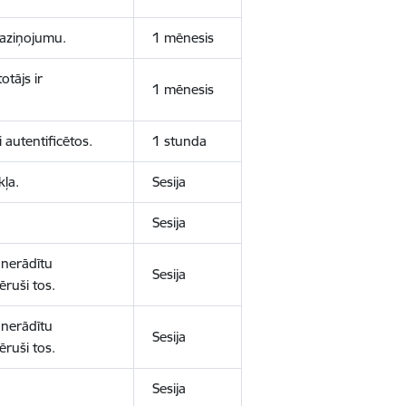
 paziņojumu.
1 mēnesis
otājs ir
1 mēnesis
 autentificētos.
1 stunda
kļa.
Sesija
Sesija
 nerādītu
Sesija
ēruši tos.
 nerādītu
Sesija
ēruši tos.
Sesija