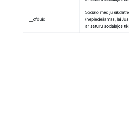
Sociālo mediju sīkdatn
__cfduid
(nepieciešamas, lai Jūs 
ar saturu sociālajos tīk