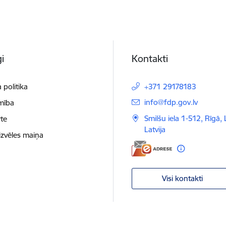
i
Kontakti
 politika
+371 29178183
E-pasts:
info@fdp.gov.lv
mība
Smilšu iela 1-512, Rīgā,
te
Latvija
izvēles maiņa
Visi kontakti