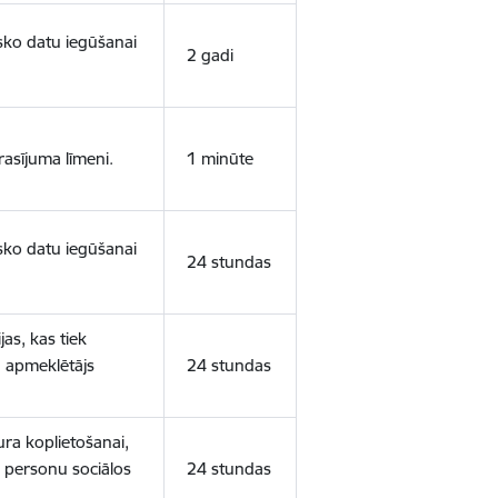
isko datu iegūšanai
2 gadi
rasījuma līmeni.
1 minūte
isko datu iegūšanai
24 stundas
as, kas tiek
ā apmeklētājs
24 stundas
ura koplietošanai,
o personu sociālos
24 stundas