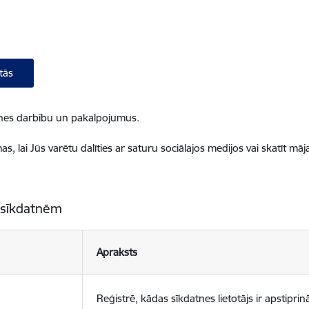
tās
ietnes darbību un pakalpojumus.
, lai Jūs varētu dalīties ar saturu sociālajos medijos vai skatīt mā
 sīkdatnēm
Apraksts
Reģistrē, kādas sīkdatnes lietotājs ir apstiprinā