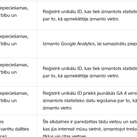
nepieciešamas,
Reģistrē unikālu ID, kas tiek izmantots statist
arbību un
par to, kā apmeklētājs izmanto vietni.
nepieciešamas,
arbību un
Izmanto Google Analytics, lai samazinātu piep
nepieciešamas,
Reģistrē unikālu ID, kas tiek izmantots statist
arbību un
par to, kā apmeklētājs izmanto vietni.
nepieciešamas,
Reģistrē unikālu ID priekš jaunākās GA 4 versij
arbību un
izmantots statistisko datu iegūšanai par to, k
izmanto vietni.
es
Šīs sīkdatnes ir paredzētas tādu vietņu un sat
varētu dalīties
kas jūs interesē mūsu vietnē, izmantojot treš
los)
tīklus vai citas vietnes.