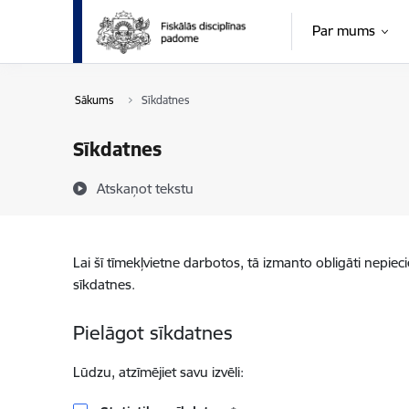
Pāriet uz lapas saturu
Par mums
Sākums
Sīkdatnes
Sīkdatnes
Atskaņot tekstu
Lai šī tīmekļvietne darbotos, tā izmanto obligāti nepiec
sīkdatnes.
Pielāgot sīkdatnes
Lūdzu, atzīmējiet savu izvēli: