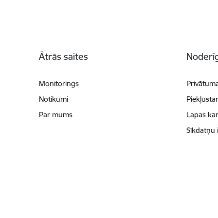
Kājene
Ātrās saites
Noderīg
Monitorings
Privātuma
Notikumi
Piekļūsta
Par mums
Lapas kar
Sīkdatņu 