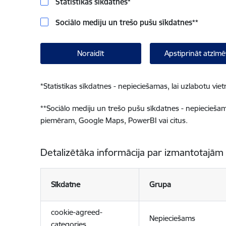
Statistikas sīkdatnes
*
Sociālo mediju un trešo pušu sīkdatnes
**
Noraidīt
Apstiprināt atzīmē
*
Statistikas sīkdatnes - nepieciešamas, lai uzlabotu v
**
Sociālo mediju un trešo pušu sīkdatnes - nepieciešamas
piemēram, Google Maps, PowerBI vai citus.
Detalizētāka informācija par izmantotajām
Sīkdatne
Grupa
cookie-agreed-
Nepieciešams
categories