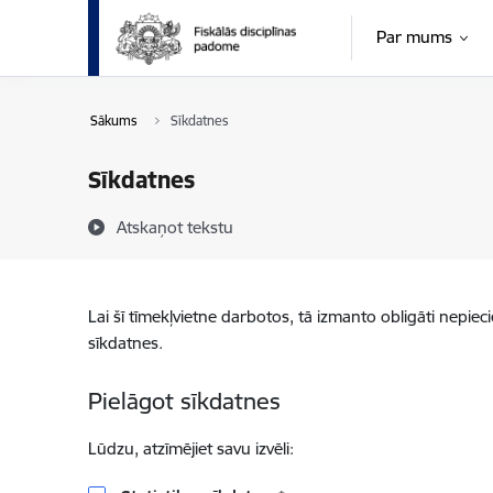
Pāriet uz lapas saturu
Par mums
Sākums
Sīkdatnes
Sīkdatnes
Atskaņot tekstu
Lai šī tīmekļvietne darbotos, tā izmanto obligāti nepiec
sīkdatnes.
Pielāgot sīkdatnes
Lūdzu, atzīmējiet savu izvēli: