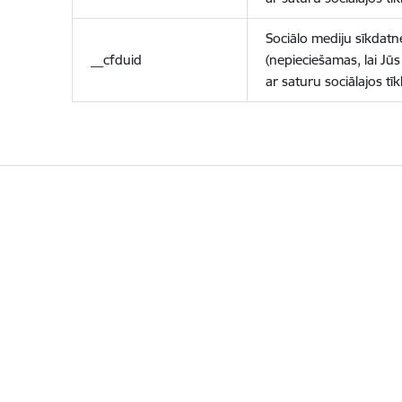
Sociālo mediju sīkdatn
__cfduid
(nepieciešamas, lai Jūs 
ar saturu sociālajos tīk