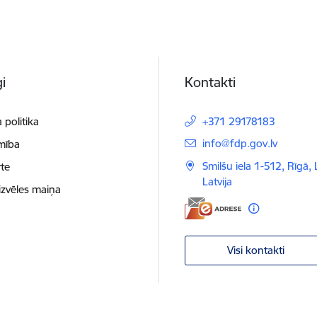
i
Kontakti
 politika
+371 29178183
E-pasts:
info@fdp.gov.lv
mība
Smilšu iela 1-512, Rīgā,
te
Latvija
izvēles maiņa
Visi kontakti