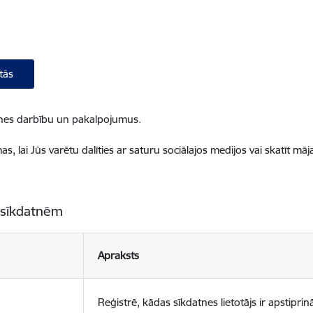
tās
ietnes darbību un pakalpojumus.
, lai Jūs varētu dalīties ar saturu sociālajos medijos vai skatīt mā
 sīkdatnēm
Apraksts
Reģistrē, kādas sīkdatnes lietotājs ir apstiprinā