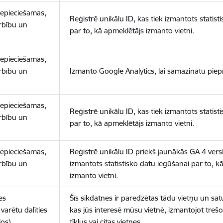
nepieciešamas,
Reģistrē unikālu ID, kas tiek izmantots statist
arbību un
par to, kā apmeklētājs izmanto vietni.
nepieciešamas,
arbību un
Izmanto Google Analytics, lai samazinātu piep
nepieciešamas,
Reģistrē unikālu ID, kas tiek izmantots statist
arbību un
par to, kā apmeklētājs izmanto vietni.
nepieciešamas,
Reģistrē unikālu ID priekš jaunākās GA 4 versij
arbību un
izmantots statistisko datu iegūšanai par to, k
izmanto vietni.
es
Šīs sīkdatnes ir paredzētas tādu vietņu un sat
varētu dalīties
kas jūs interesē mūsu vietnē, izmantojot treš
los)
tīklus vai citas vietnes.