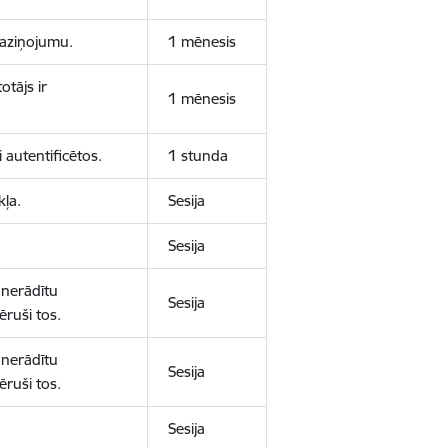
 paziņojumu.
1 mēnesis
otājs ir
1 mēnesis
 autentificētos.
1 stunda
kļa.
Sesija
Sesija
 nerādītu
Sesija
ēruši tos.
 nerādītu
Sesija
ēruši tos.
Sesija