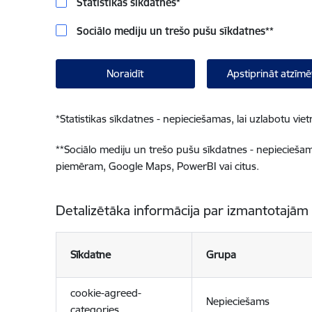
Statistikas sīkdatnes
*
Sociālo mediju un trešo pušu sīkdatnes
**
Noraidīt
Apstiprināt atzīmē
*
Statistikas sīkdatnes - nepieciešamas, lai uzlabotu v
**
Sociālo mediju un trešo pušu sīkdatnes - nepieciešamas
piemēram, Google Maps, PowerBI vai citus.
Detalizētāka informācija par izmantotajām
Sīkdatne
Grupa
cookie-agreed-
Nepieciešams
categories