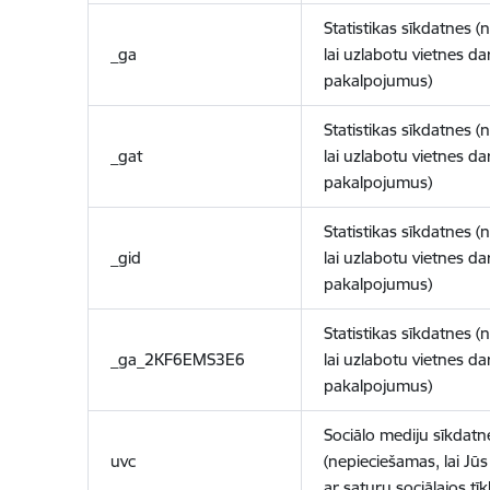
Statistikas sīkdatnes (
_ga
lai uzlabotu vietnes d
pakalpojumus)
Statistikas sīkdatnes (
_gat
lai uzlabotu vietnes d
pakalpojumus)
Statistikas sīkdatnes (
_gid
lai uzlabotu vietnes d
pakalpojumus)
Statistikas sīkdatnes (
_ga_2KF6EMS3E6
lai uzlabotu vietnes d
pakalpojumus)
Sociālo mediju sīkdatn
uvc
(nepieciešamas, lai Jūs 
ar saturu sociālajos tīk