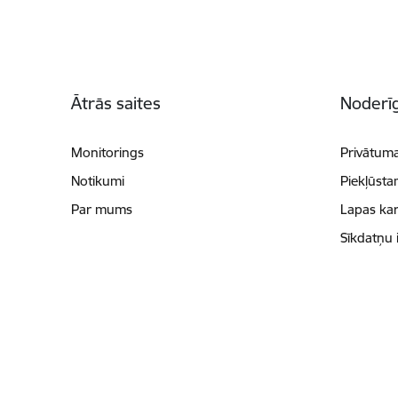
Kājene
Ātrās saites
Noderīg
Monitorings
Privātuma
Notikumi
Piekļūsta
Par mums
Lapas kar
Sīkdatņu 