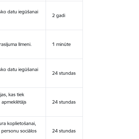
isko datu iegūšanai
2 gadi
rasījuma līmeni.
1 minūte
isko datu iegūšanai
24 stundas
as, kas tiek
ā apmeklētājs
24 stundas
ura koplietošanai,
o personu sociālos
24 stundas