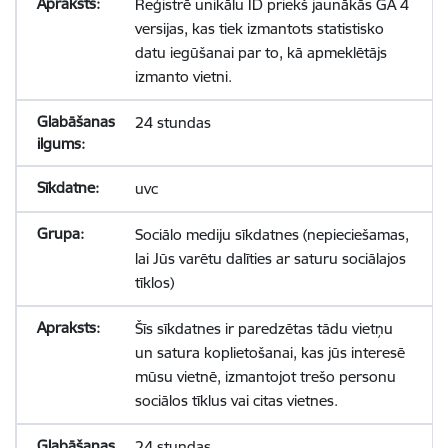
Reģistrē unikālu ID priekš jaunākās GA 4
versijas, kas tiek izmantots statistisko
datu iegūšanai par to, kā apmeklētājs
izmanto vietni.
24 stundas
uvc
Sociālo mediju sīkdatnes (nepieciešamas,
lai Jūs varētu dalīties ar saturu sociālajos
tīklos)
Šīs sīkdatnes ir paredzētas tādu vietņu
un satura koplietošanai, kas jūs interesē
mūsu vietnē, izmantojot trešo personu
sociālos tīklus vai citas vietnes.
24 stundas