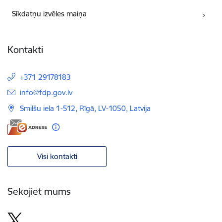
Sīkdatņu izvēles maiņa
Kontakti
+371 29178183
E-pasts:
info@fdp.gov.lv
Smilšu iela 1-512, Rīgā, LV-1050, Latvija
Visi kontakti
Sekojiet mums