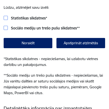
Lūdzu, atzīmējiet savu izvēli:
Statistikas sīkdatnes
*
Sociālo mediju un trešo pušu sīkdatnes
**
Noraidīt
Apstiprināt atzīmētās
*
Statistikas sīkdatnes - nepieciešamas, lai uzlabotu vietnes
darbību un pakalpojumus.
**
Sociālo mediju un trešo pušu sīkdatnes - nepieciešamas, lai
Jūs varētu dalīties ar saturu sociālajos medijos vai skatīt
mājaslapai pievienoto trešo pušu saturu, piemēram, Google
Maps, PowerBI vai citus.
Detalizētāka informācija par izmantotajām