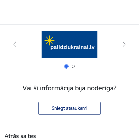
Vai šī informācija bija noderīga?
Sniegt atsauksmi
Kājene
Ātrās saites