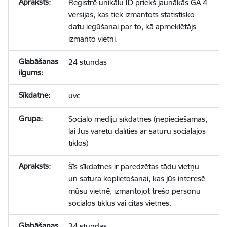
Reģistrē unikālu ID priekš jaunākās GA 4
versijas, kas tiek izmantots statistisko
datu iegūšanai par to, kā apmeklētājs
izmanto vietni.
24 stundas
uvc
Sociālo mediju sīkdatnes (nepieciešamas,
lai Jūs varētu dalīties ar saturu sociālajos
tīklos)
Šīs sīkdatnes ir paredzētas tādu vietņu
un satura koplietošanai, kas jūs interesē
mūsu vietnē, izmantojot trešo personu
sociālos tīklus vai citas vietnes.
24 stundas