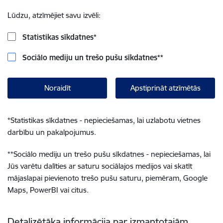
Lūdzu, atzīmējiet savu izvēli:
Statistikas sīkdatnes
*
Sociālo mediju un trešo pušu sīkdatnes
**
Noraidīt
Apstiprināt atzīmētās
*
Statistikas sīkdatnes - nepieciešamas, lai uzlabotu vietnes
darbību un pakalpojumus.
**
Sociālo mediju un trešo pušu sīkdatnes - nepieciešamas, lai
Jūs varētu dalīties ar saturu sociālajos medijos vai skatīt
mājaslapai pievienoto trešo pušu saturu, piemēram, Google
Maps, PowerBI vai citus.
Detalizētāka informācija par izmantotajām