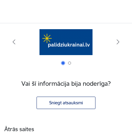
Vai šī informācija bija noderīga?
Sniegt atsauksmi
Kājene
Ātrās saites