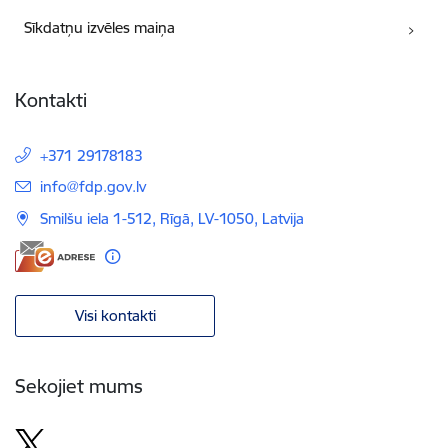
Sīkdatņu izvēles maiņa
Kontakti
+371 29178183
E-pasts:
info@fdp.gov.lv
Smilšu iela 1-512, Rīgā, LV-1050, Latvija
Visi kontakti
Sekojiet mums