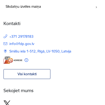
Sīkdatņu izvēles maiņa
Kontakti
+371 29178183
E-pasts:
info@fdp.gov.lv
Smilšu iela 1-512, Rīgā, LV-1050, Latvija
Visi kontakti
Sekojiet mums