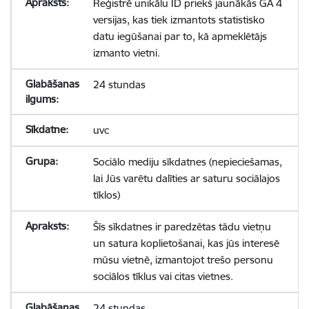
Reģistrē unikālu ID priekš jaunākās GA 4
versijas, kas tiek izmantots statistisko
datu iegūšanai par to, kā apmeklētājs
izmanto vietni.
24 stundas
uvc
Sociālo mediju sīkdatnes (nepieciešamas,
lai Jūs varētu dalīties ar saturu sociālajos
tīklos)
Šīs sīkdatnes ir paredzētas tādu vietņu
un satura koplietošanai, kas jūs interesē
mūsu vietnē, izmantojot trešo personu
sociālos tīklus vai citas vietnes.
24 stundas