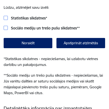
Lūdzu, atzīmējiet savu izvēli:
Statistikas sīkdatnes
*
Sociālo mediju un trešo pušu sīkdatnes
**
Noraidīt
Apstiprināt atzīmētās
*
Statistikas sīkdatnes - nepieciešamas, lai uzlabotu vietnes
darbību un pakalpojumus.
**
Sociālo mediju un trešo pušu sīkdatnes - nepieciešamas, lai
Jūs varētu dalīties ar saturu sociālajos medijos vai skatīt
mājaslapai pievienoto trešo pušu saturu, piemēram, Google
Maps, PowerBI vai citus.
Detalizētāka informācija par izmantotajām