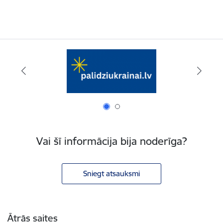
Vai šī informācija bija noderīga?
Sniegt atsauksmi
Kājene
Ātrās saites