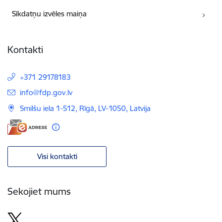
Sīkdatņu izvēles maiņa
Kontakti
+371 29178183
E-pasts:
info@fdp.gov.lv
Smilšu iela 1-512, Rīgā, LV-1050, Latvija
Visi kontakti
Sekojiet mums