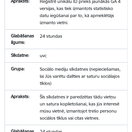
Reģistrē unikālu ID priekš jaunākās GA 4
versijas, kas tiek izmantots statistisko
datu iegūšanai par to, kā apmeklētājs
izmanto vietni.
24 stundas
uvc
Sociālo mediju sīkdatnes (nepieciešamas,
lai Jūs varētu dalīties ar saturu sociālajos
tīklos)
Šīs sīkdatnes ir paredzētas tādu vietņu
un satura koplietošanai, kas jūs interesē
mūsu vietnē, izmantojot trešo personu
sociālos tīklus vai citas vietnes.
24 stundas