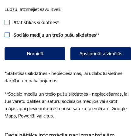
Lūdzu, atzīmējiet savu izvēli:
Statistikas sīkdatnes
*
Sociālo mediju un trešo pušu sīkdatnes
**
Noraidīt
Apstiprināt atzīmētās
*
Statistikas sīkdatnes - nepieciešamas, lai uzlabotu vietnes
darbību un pakalpojumus.
**
Sociālo mediju un trešo pušu sīkdatnes - nepieciešamas, lai
Jūs varētu dalīties ar saturu sociālajos medijos vai skatīt
mājaslapai pievienoto trešo pušu saturu, piemēram, Google
Maps, PowerBI vai citus.
Detalizētāka informācija par izmantotajām