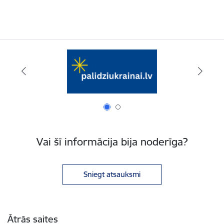
Vai šī informācija bija noderīga?
Sniegt atsauksmi
Kājene
Ātrās saites