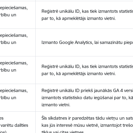
nepieciešamas,
Reģistrē unikālu ID, kas tiek izmantots statist
arbību un
par to, kā apmeklētājs izmanto vietni.
nepieciešamas,
arbību un
Izmanto Google Analytics, lai samazinātu piep
nepieciešamas,
Reģistrē unikālu ID, kas tiek izmantots statist
arbību un
par to, kā apmeklētājs izmanto vietni.
nepieciešamas,
Reģistrē unikālu ID priekš jaunākās GA 4 versij
arbību un
izmantots statistisko datu iegūšanai par to, k
izmanto vietni.
es
Šīs sīkdatnes ir paredzētas tādu vietņu un sat
varētu dalīties
kas jūs interesē mūsu vietnē, izmantojot treš
los)
tīklus vai citas vietnes.