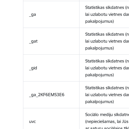
Statistikas sīkdatnes (
_ga
lai uzlabotu vietnes d
pakalpojumus)
Statistikas sīkdatnes (
_gat
lai uzlabotu vietnes d
pakalpojumus)
Statistikas sīkdatnes (
_gid
lai uzlabotu vietnes d
pakalpojumus)
Statistikas sīkdatnes (
_ga_2KF6EMS3E6
lai uzlabotu vietnes d
pakalpojumus)
Sociālo mediju sīkdatn
uvc
(nepieciešamas, lai Jūs 
ar saturu sociālajos tīk