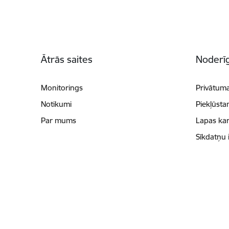
Kājene
Ātrās saites
Noderīg
Monitorings
Privātuma
Notikumi
Piekļūsta
Par mums
Lapas kar
Sīkdatņu 