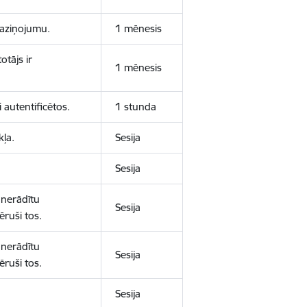
 paziņojumu.
1 mēnesis
otājs ir
1 mēnesis
 autentificētos.
1 stunda
kļa.
Sesija
Sesija
 nerādītu
Sesija
ēruši tos.
 nerādītu
Sesija
ēruši tos.
Sesija