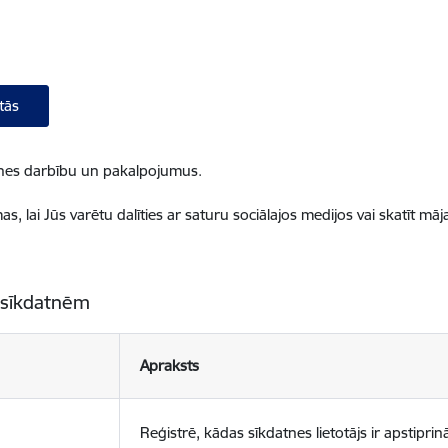
tās
ietnes darbību un pakalpojumus.
, lai Jūs varētu dalīties ar saturu sociālajos medijos vai skatīt mā
 sīkdatnēm
Apraksts
Reģistrē, kādas sīkdatnes lietotājs ir apstiprinā