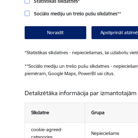
Statistikas sīkdatnes
*
Sociālo mediju un trešo pušu sīkdatnes
**
Noraidīt
Apstiprināt atzīmē
*
Statistikas sīkdatnes - nepieciešamas, lai uzlabotu v
**
Sociālo mediju un trešo pušu sīkdatnes - nepieciešamas
piemēram, Google Maps, PowerBI vai citus.
Detalizētāka informācija par izmantotajām
Sīkdatne
Grupa
cookie-agreed-
Nepieciešams
categories