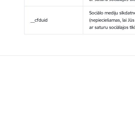
Sociālo mediju sīkdatn
__cfduid
(nepieciešamas, lai Jūs 
ar saturu sociālajos tīk