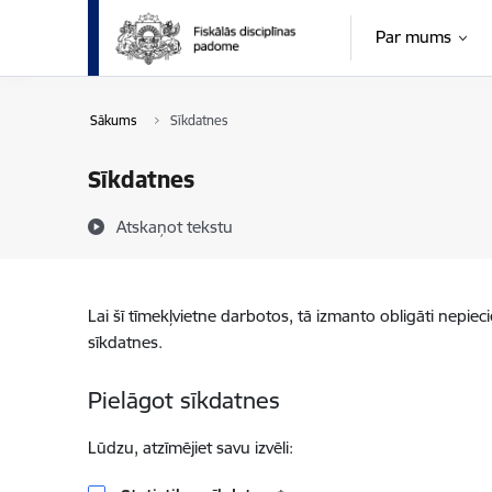
Pāriet uz lapas saturu
Par mums
Sākums
Sīkdatnes
Sīkdatnes
Atskaņot tekstu
Lai šī tīmekļvietne darbotos, tā izmanto obligāti nepiec
sīkdatnes.
Pielāgot sīkdatnes
Lūdzu, atzīmējiet savu izvēli: