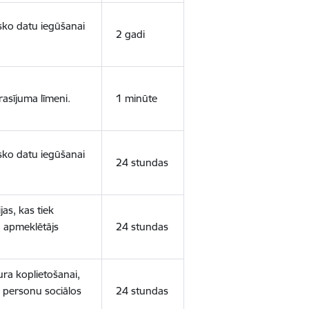
isko datu iegūšanai
2 gadi
rasījuma līmeni.
1 minūte
isko datu iegūšanai
24 stundas
as, kas tiek
ā apmeklētājs
24 stundas
ura koplietošanai,
o personu sociālos
24 stundas