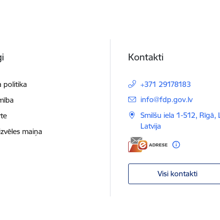
i
Kontakti
 politika
+371 29178183
E-pasts:
info@fdp.gov.lv
mība
Smilšu iela 1-512, Rīgā,
te
Latvija
izvēles maiņa
Visi kontakti