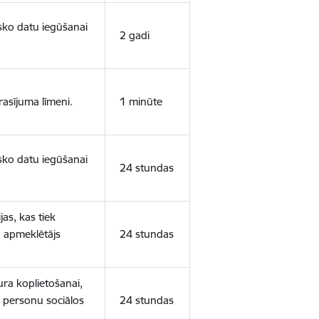
isko datu iegūšanai
2 gadi
rasījuma līmeni.
1 minūte
isko datu iegūšanai
24 stundas
as, kas tiek
ā apmeklētājs
24 stundas
ura koplietošanai,
o personu sociālos
24 stundas