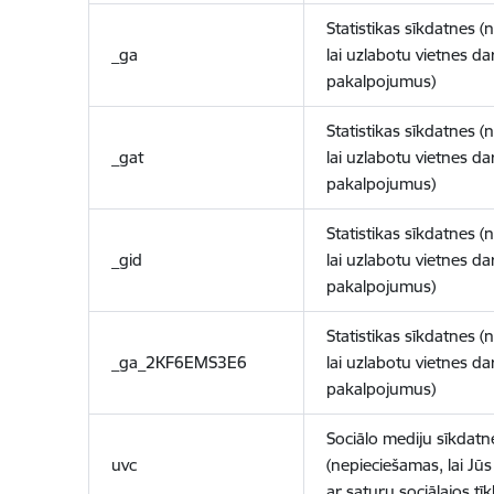
Statistikas sīkdatnes (
_ga
lai uzlabotu vietnes d
pakalpojumus)
Statistikas sīkdatnes (
_gat
lai uzlabotu vietnes d
pakalpojumus)
Statistikas sīkdatnes (
_gid
lai uzlabotu vietnes d
pakalpojumus)
Statistikas sīkdatnes (
_ga_2KF6EMS3E6
lai uzlabotu vietnes d
pakalpojumus)
Sociālo mediju sīkdatn
uvc
(nepieciešamas, lai Jūs 
ar saturu sociālajos tīk