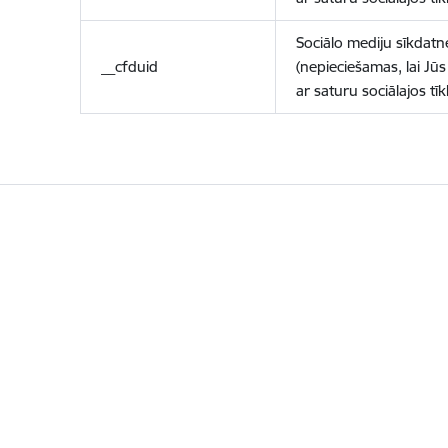
Sociālo mediju sīkdatn
__cfduid
(nepieciešamas, lai Jūs 
ar saturu sociālajos tīk