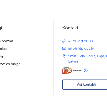
i
Kontakti
 politika
+371 29178183
E-pasts:
info@fdp.gov.lv
mība
Smilšu iela 1-512, Rīgā,
te
Latvija
izvēles maiņa
Visi kontakti