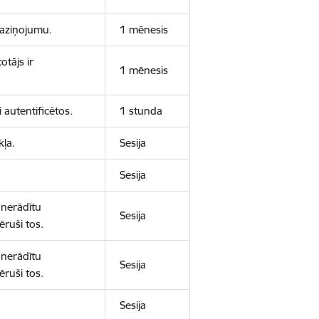
 paziņojumu.
1 mēnesis
otājs ir
1 mēnesis
 autentificētos.
1 stunda
kļa.
Sesija
Sesija
 nerādītu
Sesija
ēruši tos.
 nerādītu
Sesija
ēruši tos.
Sesija