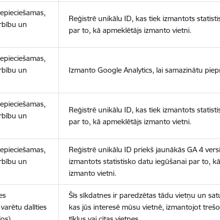
nepieciešamas,
Reģistrē unikālu ID, kas tiek izmantots statist
arbību un
par to, kā apmeklētājs izmanto vietni.
nepieciešamas,
arbību un
Izmanto Google Analytics, lai samazinātu piep
nepieciešamas,
Reģistrē unikālu ID, kas tiek izmantots statist
arbību un
par to, kā apmeklētājs izmanto vietni.
nepieciešamas,
Reģistrē unikālu ID priekš jaunākās GA 4 versij
arbību un
izmantots statistisko datu iegūšanai par to, k
izmanto vietni.
es
Šīs sīkdatnes ir paredzētas tādu vietņu un sat
varētu dalīties
kas jūs interesē mūsu vietnē, izmantojot treš
los)
tīklus vai citas vietnes.