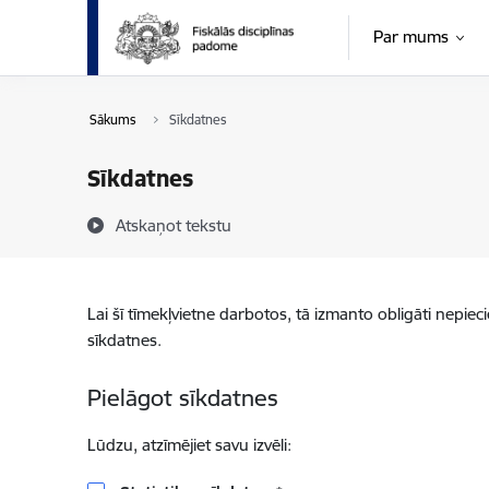
Pāriet uz lapas saturu
Par mums
Sākums
Sīkdatnes
Sīkdatnes
Atskaņot tekstu
Lai šī tīmekļvietne darbotos, tā izmanto obligāti nepiec
sīkdatnes.
Pielāgot sīkdatnes
Lūdzu, atzīmējiet savu izvēli: