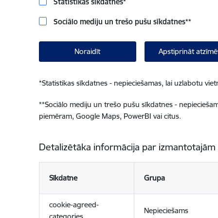
Statistikas sīkdatnes
*
Sociālo mediju un trešo pušu sīkdatnes
**
Noraidīt
Apstiprināt atzīmē
*
Statistikas sīkdatnes - nepieciešamas, lai uzlabotu v
**
Sociālo mediju un trešo pušu sīkdatnes - nepieciešamas
piemēram, Google Maps, PowerBI vai citus.
Detalizētāka informācija par izmantotajām
Sīkdatne
Grupa
cookie-agreed-
Nepieciešams
categories