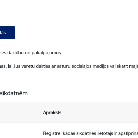
tās
ietnes darbību un pakalpojumus.
, lai Jūs varētu dalīties ar saturu sociālajos medijos vai skatīt mā
 sīkdatnēm
Apraksts
Reģistrē, kādas sīkdatnes lietotājs ir apstiprinā