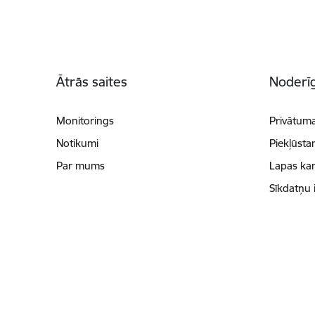
Kājene
Ātrās saites
Noderīg
Monitorings
Privātuma
Notikumi
Piekļūsta
Par mums
Lapas kar
Sīkdatņu 