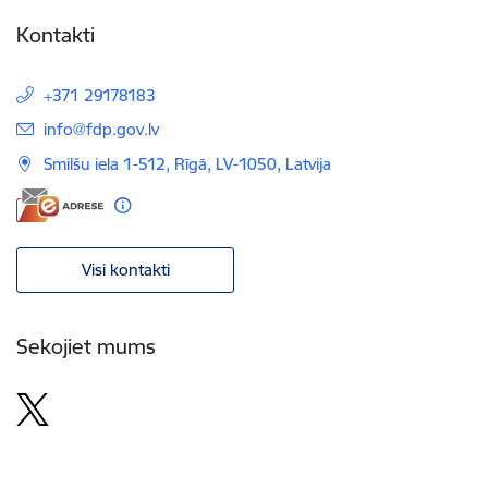
Kontakti
+371 29178183
E-pasts:
info@fdp.gov.lv
Smilšu iela 1-512, Rīgā, LV-1050, Latvija
Visi kontakti
Sekojiet mums