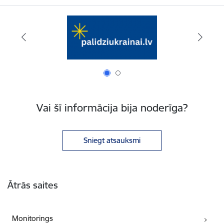
Vai šī informācija bija noderīga?
Sniegt atsauksmi
Kājene
Ātrās saites
Monitorings