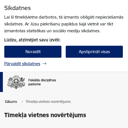
Pāriet uz lapas saturu
Sīkdatnes
Spied
lai meklētu
Enter
Lai šī tīmekļvietne darbotos, tā izmanto obligāti nepieciešamās
sīkdatnes. Ar Jūsu piekrišanu papildus šajā vietnē var tikt
izmantotas statistikas un sociālo mediju sīkdatnes.
Lūdzu, atzīmējiet savu izvēli:
Noraidīt
Apstiprināt visas
Pārvaldīt sīkdatnes
Sākums
Tīmekļa vietnes novērtējums
Tīmekļa vietnes novērtējums