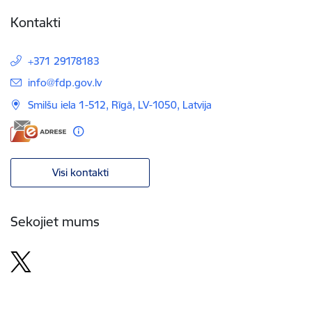
Kontakti
+371 29178183
E-pasts:
info@fdp.gov.lv
Smilšu iela 1-512, Rīgā, LV-1050, Latvija
Visi kontakti
Sekojiet mums