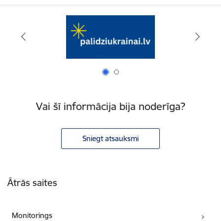
Vai šī informācija bija noderīga?
Sniegt atsauksmi
Kājene
Ātrās saites
Monitorings