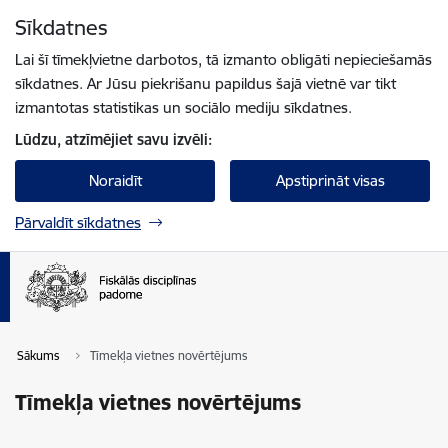
Pāriet uz lapas saturu
Sīkdatnes
Spied
lai meklētu
Enter
Lai šī tīmekļvietne darbotos, tā izmanto obligāti nepieciešamās
sīkdatnes. Ar Jūsu piekrišanu papildus šajā vietnē var tikt
izmantotas statistikas un sociālo mediju sīkdatnes.
Lūdzu, atzīmējiet savu izvēli:
Noraidīt
Apstiprināt visas
Pārvaldīt sīkdatnes
Sākums
Tīmekļa vietnes novērtējums
Tīmekļa vietnes novērtējums