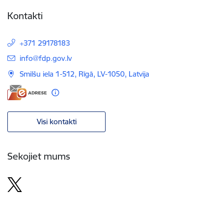
Kontakti
+371 29178183
E-pasts:
info@fdp.gov.lv
Smilšu iela 1-512, Rīgā, LV-1050, Latvija
Visi kontakti
Sekojiet mums