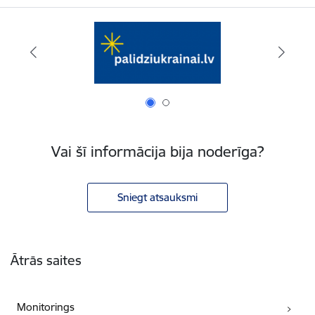
Vai šī informācija bija noderīga?
Sniegt atsauksmi
Kājene
Ātrās saites
Monitorings