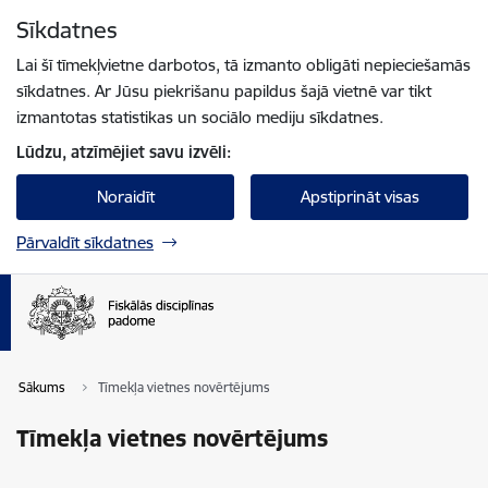
Pāriet uz lapas saturu
Sīkdatnes
Spied
lai meklētu
Enter
Lai šī tīmekļvietne darbotos, tā izmanto obligāti nepieciešamās
sīkdatnes. Ar Jūsu piekrišanu papildus šajā vietnē var tikt
izmantotas statistikas un sociālo mediju sīkdatnes.
Lūdzu, atzīmējiet savu izvēli:
Noraidīt
Apstiprināt visas
Pārvaldīt sīkdatnes
Sākums
Tīmekļa vietnes novērtējums
Tīmekļa vietnes novērtējums