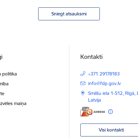
Sniegt atsauksmi
i
Kontakti
 politika
+371 29178183
E-pasts:
info@fdp.gov.lv
mība
Smilšu iela 1-512, Rīgā,
te
Latvija
izvēles maiņa
Visi kontakti