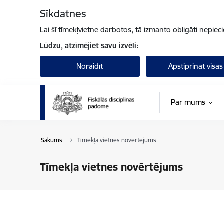
Pāriet uz lapas saturu
Sīkdatnes
Lai šī tīmekļvietne darbotos, tā izmanto obligāti nepiec
Lūdzu, atzīmējiet savu izvēli:
Noraidīt
Apstiprināt visas
Par mums
Sākums
Tīmekļa vietnes novērtējums
Tīmekļa vietnes novērtējums