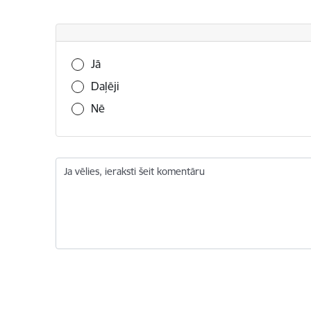
Vai šī informācija bija noderīga?
Jā
Daļēji
Nē
Ja vēlies, ieraksti šeit komentāru