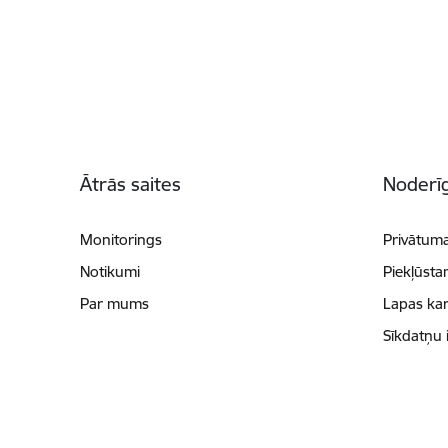
Kājene
Ātrās saites
Noderīg
Monitorings
Privātuma
Notikumi
Piekļūsta
Par mums
Lapas kar
Sīkdatņu 