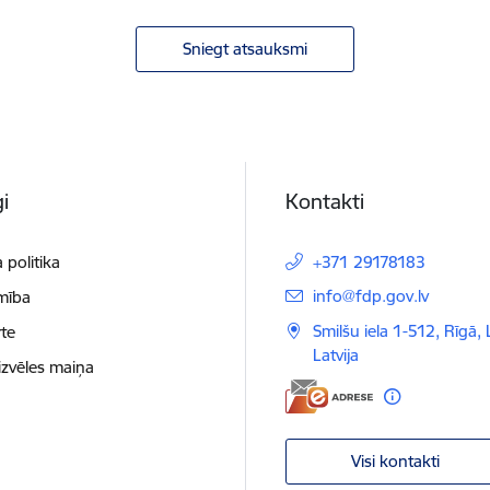
Sniegt atsauksmi
i
Kontakti
 politika
+371 29178183
E-pasts:
info@fdp.gov.lv
mība
Smilšu iela 1-512, Rīgā,
te
Latvija
izvēles maiņa
Visi kontakti