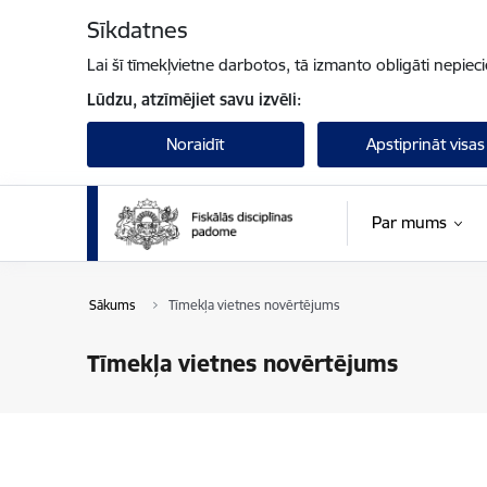
Pāriet uz lapas saturu
Sīkdatnes
Lai šī tīmekļvietne darbotos, tā izmanto obligāti nepiec
Lūdzu, atzīmējiet savu izvēli:
Noraidīt
Apstiprināt visas
Par mums
Sākums
Tīmekļa vietnes novērtējums
Tīmekļa vietnes novērtējums