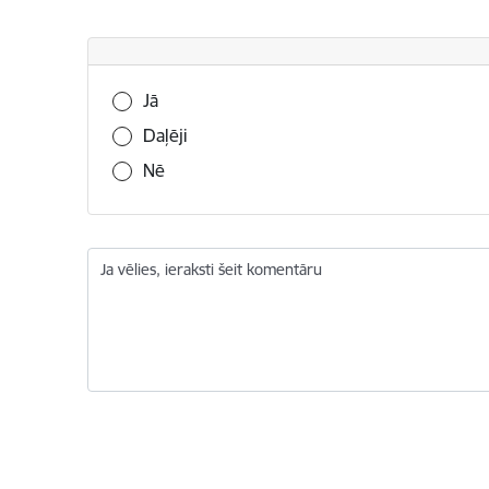
Vai šī informācija bija noderīga?
Jā
Daļēji
Nē
Ja vēlies, ieraksti šeit komentāru