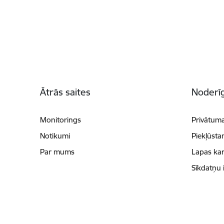
Kājene
Ātrās saites
Noderīg
Monitorings
Privātuma
Notikumi
Piekļūsta
Par mums
Lapas kar
Sīkdatņu 