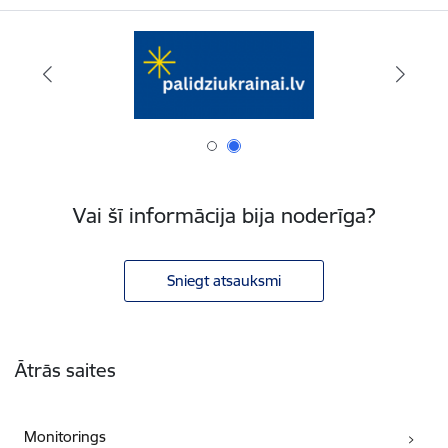
Vai šī informācija bija noderīga?
Sniegt atsauksmi
Kājene
Ātrās saites
Monitorings