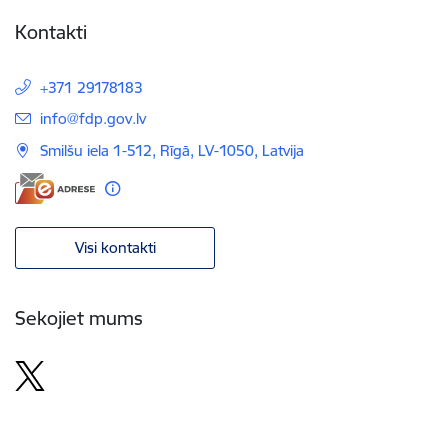
Kontakti
+371 29178183
E-pasts:
info@fdp.gov.lv
Smilšu iela 1-512, Rīgā, LV-1050, Latvija
Visi kontakti
Sekojiet mums