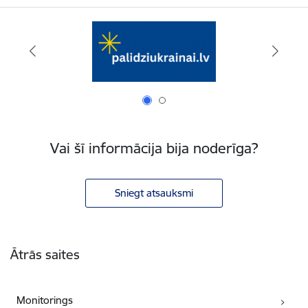
Vai šī informācija bija noderīga?
Sniegt atsauksmi
Kājene
Ātrās saites
Monitorings