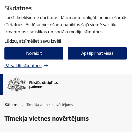
Pāriet uz lapas saturu
Sīkdatnes
Spied
lai meklētu
Enter
Lai šī tīmekļvietne darbotos, tā izmanto obligāti nepieciešamās
sīkdatnes. Ar Jūsu piekrišanu papildus šajā vietnē var tikt
izmantotas statistikas un sociālo mediju sīkdatnes.
Lūdzu, atzīmējiet savu izvēli:
Noraidīt
Apstiprināt visas
Pārvaldīt sīkdatnes
Sākums
Tīmekļa vietnes novērtējums
Tīmekļa vietnes novērtējums