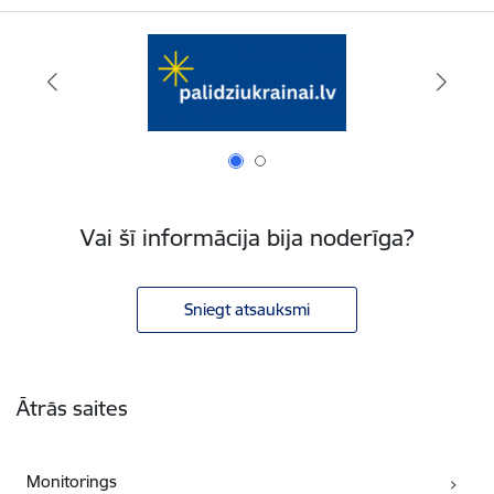
Vai šī informācija bija noderīga?
Sniegt atsauksmi
Kājene
Ātrās saites
Monitorings