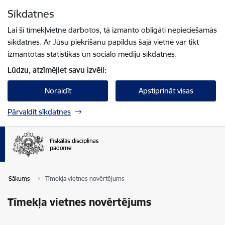
Pāriet uz lapas saturu
Sīkdatnes
Spied
lai meklētu
Enter
Lai šī tīmekļvietne darbotos, tā izmanto obligāti nepieciešamās
sīkdatnes. Ar Jūsu piekrišanu papildus šajā vietnē var tikt
izmantotas statistikas un sociālo mediju sīkdatnes.
Lūdzu, atzīmējiet savu izvēli:
Noraidīt
Apstiprināt visas
Pārvaldīt sīkdatnes
Sākums
Tīmekļa vietnes novērtējums
Tīmekļa vietnes novērtējums