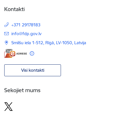
Kontakti
+371 29178183
E-pasts:
info@fdp.gov.lv
Smilšu iela 1-512, Rīgā, LV-1050, Latvija
Visi kontakti
Sekojiet mums