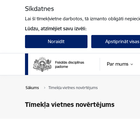
Pāriet uz lapas saturu
Sīkdatnes
Lai šī tīmekļvietne darbotos, tā izmanto obligāti nepiec
Lūdzu, atzīmējiet savu izvēli:
Noraidīt
Apstiprināt visas
Par mums
Sākums
Tīmekļa vietnes novērtējums
Tīmekļa vietnes novērtējums