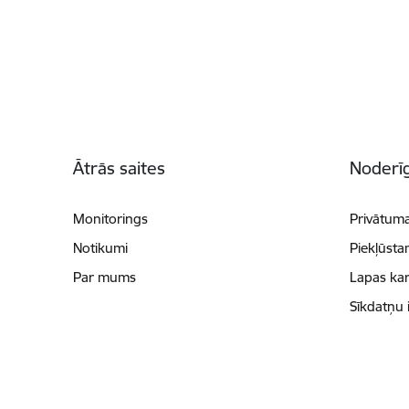
Kājene
Ātrās saites
Noderīg
Monitorings
Privātuma
Notikumi
Piekļūsta
Par mums
Lapas kar
Sīkdatņu 