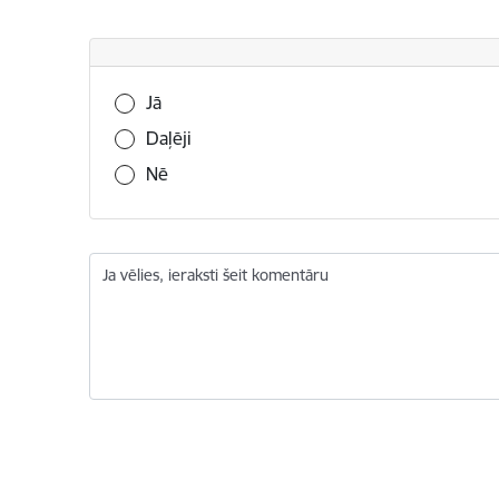
Vai šī informācija bija noderīga?
Jā
Daļēji
Nē
Ja vēlies, ieraksti šeit komentāru