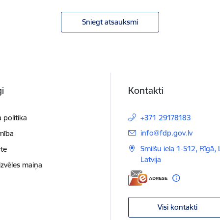
Sniegt atsauksmi
i
Kontakti
 politika
+371 29178183
E-pasts:
info@fdp.gov.lv
mība
Smilšu iela 1-512, Rīgā,
te
Latvija
izvēles maiņa
Visi kontakti