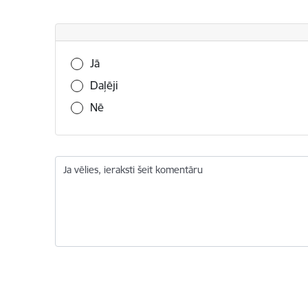
Vai šī informācija bija noderīga?
Jā
Daļēji
Nē
Ja vēlies, ieraksti šeit komentāru