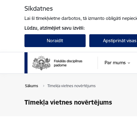
Pāriet uz lapas saturu
Sīkdatnes
Lai šī tīmekļvietne darbotos, tā izmanto obligāti nepiec
Lūdzu, atzīmējiet savu izvēli:
Noraidīt
Apstiprināt visas
Par mums
Sākums
Tīmekļa vietnes novērtējums
Tīmekļa vietnes novērtējums