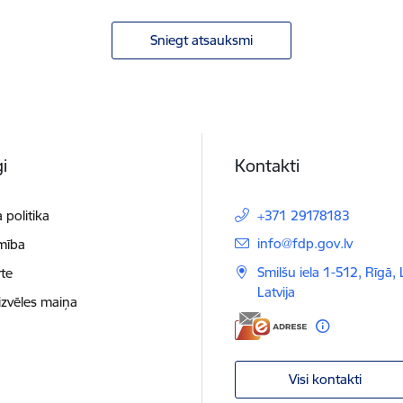
Sniegt atsauksmi
i
Kontakti
 politika
+371 29178183
E-pasts:
info@fdp.gov.lv
mība
Smilšu iela 1-512, Rīgā,
te
Latvija
izvēles maiņa
Visi kontakti