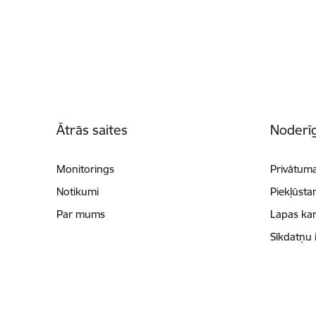
Kājene
Ātrās saites
Noderīg
Monitorings
Privātuma
Notikumi
Piekļūsta
Par mums
Lapas kar
Sīkdatņu 