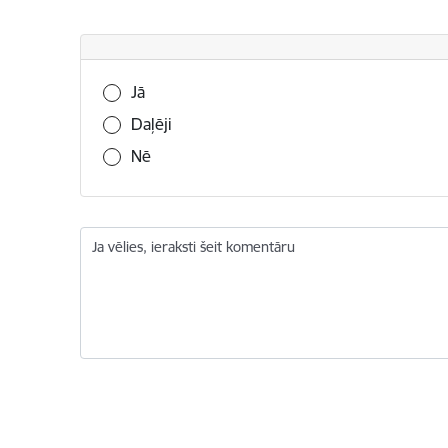
Vai šī informācija bija noderīga?
Jā
Daļēji
Nē
Ja vēlies, ieraksti šeit komentāru