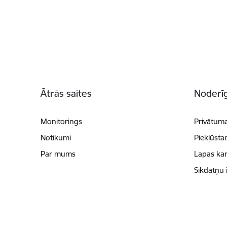
Kājene
Ātrās saites
Noderīg
Monitorings
Privātuma
Notikumi
Piekļūsta
Par mums
Lapas kar
Sīkdatņu 