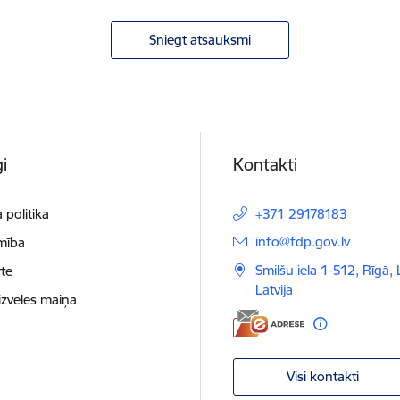
Sniegt atsauksmi
i
Kontakti
 politika
+371 29178183
E-pasts:
info@fdp.gov.lv
mība
Smilšu iela 1-512, Rīgā,
te
Latvija
izvēles maiņa
Visi kontakti