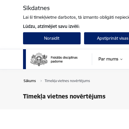
Pāriet uz lapas saturu
Sīkdatnes
Lai šī tīmekļvietne darbotos, tā izmanto obligāti nepiec
Lūdzu, atzīmējiet savu izvēli:
Noraidīt
Apstiprināt visas
Par mums
Sākums
Tīmekļa vietnes novērtējums
Tīmekļa vietnes novērtējums